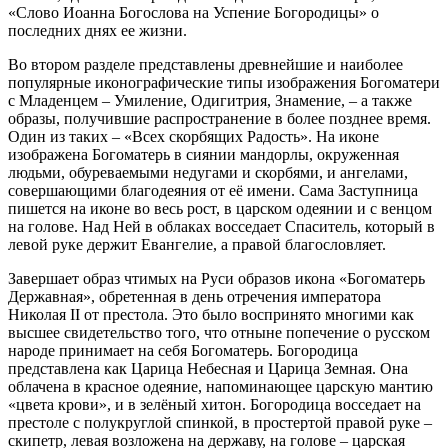
«Слово Иоанна Богослова на Успение Богородицы» о
последних днях ее жизни.
Во втором разделе представлены древнейшие и наиболее
популярные иконографические типы изображения Богоматери
с Младенцем – Умиление, Одигитрия, Знамение, – а также
образы, получившие распространение в более позднее время.
Один из таких – «Всех скорбящих Радость». На иконе
изображена Богоматерь в сиянии мандорлы, окруженная
людьми, обуреваемыми недугами и скорбями, и ангелами,
совершающими благодеяния от её имени. Сама Заступница
пишется на иконе во весь рост, в царском одеянии и с венцом
на голове. Над Ней в облаках восседает Спаситель, который в
левой руке держит Евангелие, а правой благословляет.
Завершает образ чтимых на Руси образов икона «Богоматерь
Державная», обретенная в день отречения императора
Николая II от престола. Это было воспринято многими как
высшее свидетельство того, что отныне попечение о русском
народе принимает на себя Богоматерь. Богородица
представлена как Царица Небесная и Царица Земная. Она
облачена в красное одеяние, напоминающее царскую мантию
«цвета крови», и в зелёный хитон. Богородица восседает на
престоле с полукруглой спинкой, в простертой правой руке –
скипетр, левая возложена на державу, на голове – царская