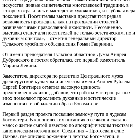
искусства, живые свидетельства многовековой традиции, в
которых отразились и мастерство художников, и глубокая вера
поколений. Посетителям выставки представится редкая
возможность проследить, как на протяжении столетий
развивался язык православной иконописи. Несомненно,
выставка станет для посетителей не только эстетическим, но и
духовным опытом», – отметил генеральный директор
Тульского музейного объединения Роман Гаврилин.
От имени председателя Тульской областной Думы Андрея
Дубровского к гостям обратилась его первый заместитель
Марина Левина.
Заместитель директора по развитию Центрального музея
древнерусской культуры и искусства имени Андрея Рублева
Сергей Богатырев отметил высокую ценность
представленных икон, добавив, что работы мастеров разных
эпох позволяют проследить духовные и эстетические
изменения в изображении образа Богоматери.
Первый раздел проекта посвящен земному пути и чудесам
Богоматери. В канонических писаниях о ее жизни сказано
мало: о житие святой известно по апокрифическим текстам и
каноническим источникам. Среди них – Протоевангелие
Иакова, где описано рождение и детство Богоматери, и