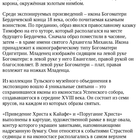
корона, окружённая золотым нимбом.
Среди экспонируемых произведений – икона Богоматери
Бердичевской конца 18 века, особо почитаемая казачьим
воинством. По преданию, образ явился православному казаку
Тимофею на его хуторе, который располагался на месте
будущего Бердичева. Сначала образ поместили в часовне,
затем – в храме имени святого Архангела Михаила. Икона
принадлежит к иконографическому типу Богоматери
Одигитрии. Младенец изображён сидящим на левой руке
Богоматери: в левой руке у него Евангелие, правой рукой он
благословляет. В левой руке Богоматери – плат, правая
возлежит на ножках Младенца.
Из коллекции Тульского музейного объединения в
экспозицию вошло 4 уникальные святыни – это
сохранившиеся иконы из иконостаса Успенского собора,
создававшегося в середине XVIII века. Он состоит из семи
ярусов, на каждом из которых образы святых.
«Приведение Христа к Кайафе» и «Поругание Христа»
выполнены в картуше, художественной рамке в виде овала,
контур которого украшен завитками, напоминающими
надрезанную бумагу. Они относятся к событиями Страстной
седмицы и на иконостасе располагались в самом верхнем