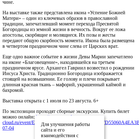
чине.
На выставке также представлена икона «Успение Божией
Матери» – один из ключевых образов в православной
традиции, запечатлевший момент перехода Пресвятой
Богородицы из земной жизни в вечность. Вокруг ее ложа
апостолы, скорбящие и молящиеся. Их позы и жесты
передают общую скорбность момента. Икона была размещена
в четвертом праздничном чине слева от Царских врат.
Еще одно важное событие в жизни Девы Марии запечатлено
на иконе «Благовещение», находившейся на третьем
праздничном ярусе. Архангел Гавриил возвестил о рождении
Иисуса Христа. Традиционно Богородица изображается
стоящей на возвышении. Ее голову и плечи покрывает
длинная красная ткань – мафорий, украшенный каймой и
бахромой.
Выставка открыта с 1 июля по 23 августа. 6+
По экспозиции проходят сборные экскурсии. Купить билет
можно онлайн:
https://museum-tula.tn-
cloud.ru/event/ED449B1C347460E5A26846243E7D55060A4EA3B
Для улучшения работы
07-04
сайта и его
взаимодействия с