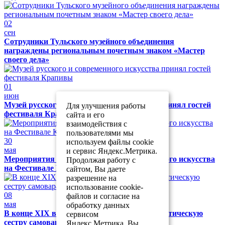
02
сен
Сотрудники Тульского музейного объединения
награждены региональным почетным знаком «Мастер
своего дела»
01
июн
Музей русского и современного искусства принял гостей
Для улучшения работы
фестиваля Крапивы
сайта и его
взаимодействия с
пользователями мы
30
используем файлы cookie
мая
и сервис Яндекс.Метрика.
Мероприятия в Музее русского и современного искусства
Продолжая работу с
на Фестивале Крапивы
сайтом, Вы даете
разрешение на
использование cookie-
08
файлов и согласие на
мая
обработку данных
В конце XIX века на стол ставили аристократическую
сервисом
сестру самовара
Яндекс.Метрика. Вы