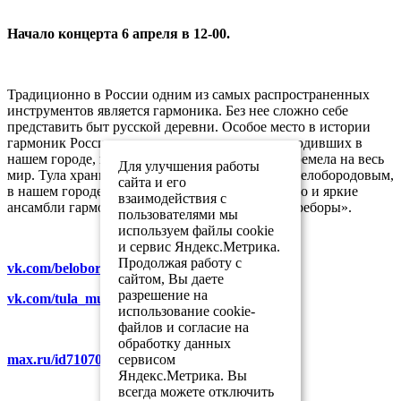
Начало концерта 6 апреля в 12-00.
Традиционно в России одним из самых распространенных
инструментов является гармоника. Без нее сложно себе
представить быт русской деревни. Особое место в истории
гармоник России занимает тульская гармонь, родивших в
нашем городе, прозвучав по всей России, прогремела на весь
Для улучшения работы
мир. Тула хранит традиции, заложенные Н.И. Белобородовым,
сайта и его
в нашем городе не только лучшие гармоники, но и яркие
взаимодействия с
ансамбли гармонистов, такие как «Озорные переборы».
пользователями мы
используем файлы cookie
и сервис Яндекс.Метрика.
Продолжая работу с
vk.com/beloborodov_museum
сайтом, Вы даете
разрешение на
vk.com/tula_museum_association
использование cookie-
файлов и согласие на
обработку данных
сервисом
max.ru/id7107007481_gos
Яндекс.Метрика. Вы
всегда можете отключить