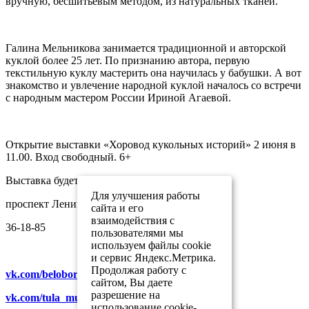
вручную, бесшитьевым методом, из натуральных тканей.
Галина Мельникова занимается традиционной и авторской
куклой более 25 лет. По признанию автора, первую
текстильную куклу мастерить она научилась у бабушки. А вот
знакомство и увлечение народной куклой началось со встречи
с народным мастером России Ириной Агаевой.
Открытие выставки «Хоровод кукольных историй» 2 июня в
11.00. Вход свободный. 6+
Выставка будет работать до 4 сентября.
Для улучшения работы
проспект Ленина, 16
сайта и его
взаимодействия с
36-18-85
пользователями мы
используем файлы cookie
и сервис Яндекс.Метрика.
Продолжая работу с
vk.com/beloborodov_museum
сайтом, Вы даете
разрешение на
vk.com/tula_museum_association
использование cookie-