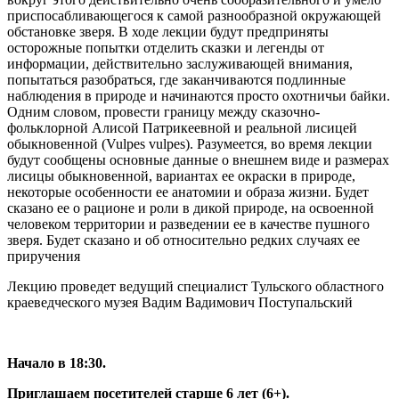
приспосабливающегося к самой разнообразной окружающей
обстановке зверя. В ходе лекции будут предприняты
осторожные попытки отделить сказки и легенды от
информации, действительно заслуживающей внимания,
попытаться разобраться, где заканчиваются подлинные
наблюдения в природе и начинаются просто охотничьи байки.
Одним словом, провести границу между сказочно-
фольклорной Алисой Патрикеевной и реальной лисицей
обыкновенной (Vulpes vulpes). Разумеется, во время лекции
будут сообщены основные данные о внешнем виде и размерах
лисицы обыкновенной, вариантах ее окраски в природе,
некоторые особенности ее анатомии и образа жизни. Будет
сказано ее о рационе и роли в дикой природе, на освоенной
человеком территории и разведении ее в качестве пушного
зверя. Будет сказано и об относительно редких случаях ее
приручения
Лекцию проведет ведущий специалист Тульского областного
краеведческого музея Вадим Вадимович Поступальский
Начало в 18:30.
Приглашаем посетителей старше 6 лет (6+).