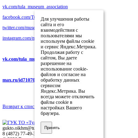
vk.com/tula_museum_association
facebook.com/TulaMuseumAssociation
Для улучшения работы
сайта и его
twitter.com/museum_tula
взаимодействия с
пользователями мы
instagram.com/museum_tula
используем файлы cookie
и сервис Яндекс.Метрика.
Продолжая работу с
сайтом, Вы даете
vk.com/tula_museum_association
разрешение на
использование cookie-
файлов и согласие на
обработку данных
max.ru/id7107007481_gos
сервисом
Яндекс.Метрика. Вы
всегда можете отключить
файлы cookie в
Возврат к списку
настройках Вашего
браузера.
Принять
gukto.oikhm@tularegion.org
8 (4872) 77-49-31