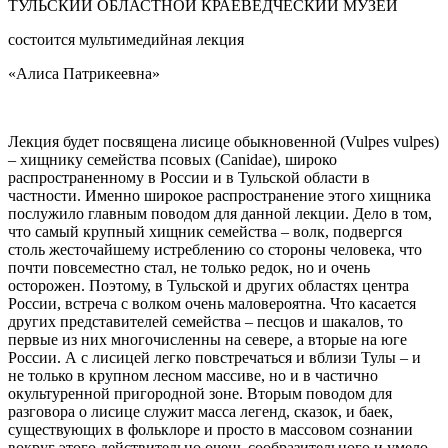
ТУЛЬСКИЙ ОБЛАСТНОЙ КРАЕВЕДЧЕСКИЙ МУЗЕЙ
состоится мультимедийная лекция
«Алиса Патрикеевна»
Лекция будет посвящена лисице обыкновенной (Vulpes vulpes)
– хищнику семейства псовых (Canidae), широко
распространенному в России и в Тульской области в
частности. Именно широкое распространение этого хищника
послужило главным поводом для данной лекции. Дело в том,
что самый крупный хищник семейства – волк, подвергся
столь жесточайшему истреблению со стороны человека, что
почти повсеместно стал, не только редок, но и очень
осторожен. Поэтому, в Тульской и других областях центра
России, встреча с волком очень маловероятна. Что касается
других представителей семейства – песцов и шакалов, то
первые из них многочисленны на севере, а вторые на юге
России. А с лисицей легко повстречаться и вблизи Тулы – и
не только в крупном лесном массиве, но и в частично
окультуренной пригородной зоне. Вторым поводом для
разговора о лисице служит масса легенд, сказок, и баек,
существующих в фольклоре и просто в массовом сознании
вокруг этого действительно очень сообразительного и умело