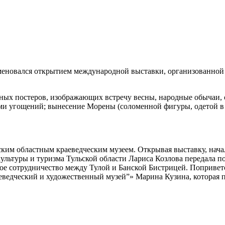
аменовался открытием международной выставки, организованной
ных постеров, изображающих встречу весны, народные обычаи, 
ми угощений; вынесение Морены (соломенной фигуры, одетой в
ким областным краеведческим музеем. Открывая выставку, нача
ультуры и туризма Тульской области Лариса Козлова передала п
е сотрудничество между Тулой и Банской Бистрицей. Поприветст
едческий и художественный музей”» Марина Кузина, которая по