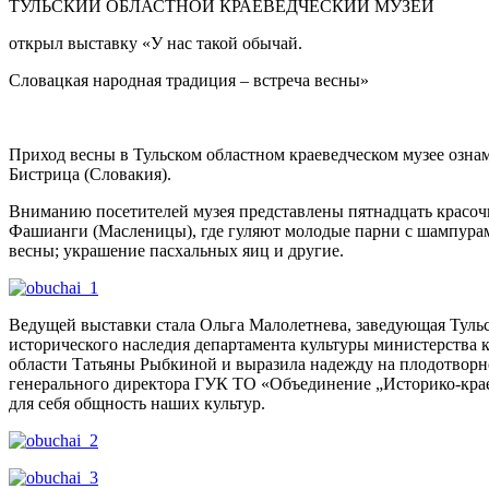
ТУЛЬСКИЙ ОБЛАСТНОЙ КРАЕВЕДЧЕСКИЙ МУЗЕЙ
открыл выставку «У нас такой обычай.
Словацкая народная традиция – встреча весны»
Приход весны в Тульском областном краеведческом музее озн
Бистрица (Словакия).
Вниманию посетителей музея представлены пятнадцать красоч
Фашианги (Масленицы), где гуляют молодые парни с шампура
весны; украшение пасхальных яиц и другие.
Ведущей выставки стала Ольга Малолетнева, заведующая Тульс
исторического наследия департамента культуры министерства к
области Татьяны Рыбкиной и выразила надежду на плодотворно
генерального директора ГУК ТО «Объединение „Историко-краев
для себя общность наших культур.