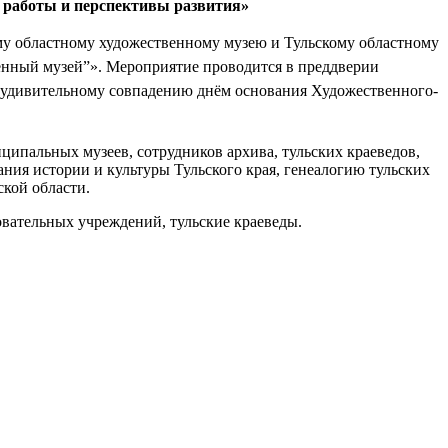
т работы и перспективы развития»
му областному художественному музею и Тульскому областному
енный музей”». Мероприятие проводится в преддверии
о удивительному совпадению днём основания Художественного-
ипальных музеев, сотрудников архива, тульских краеведов,
ия истории и культуры Тульского края, генеалогию тульских
ской области.
вательных учреждений, тульские краеведы.