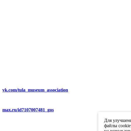
vk.com/tula_museum_association
max.ru/id7107007481_gos
Для улучшени
файлы cookie
на использов