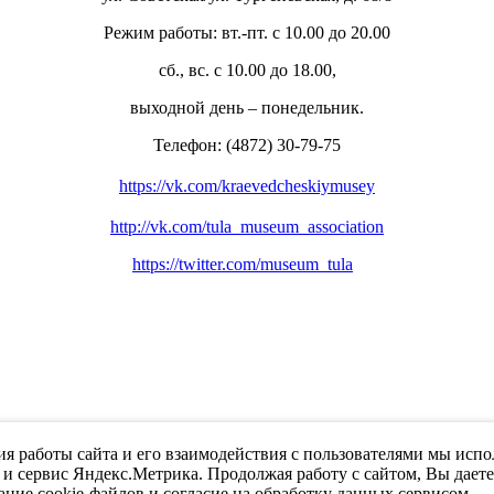
Режим работы: вт.-пт. с 10.00 до 20.00
сб., вс. с 10.00 до 18.00,
выходной день – понедельник.
Телефон: (4872) 30-79-75
https://vk.com/kraevedcheskiymusey
http://vk.com/tula_museum_association
https://twitter.com/museum_tula
я работы сайта и его взаимодействия с пользователями мы испо
 и сервис Яндекс.Метрика. Продолжая работу с сайтом, Вы дает
ание cookie-файлов и согласие на обработку данных сервисом