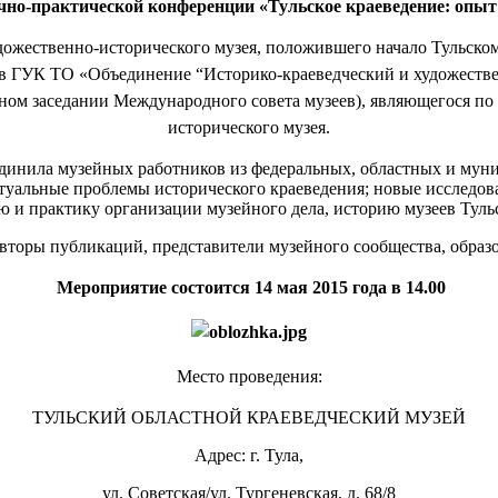
чно-практической конференции «Тульское краеведение: опы
дожественно-исторического музея, положившего начало Тульско
став ГУК ТО «Объединение “Историко-краеведческий и художеств
дном заседании Международного совета музеев), являющегося п
исторического музея.
динила музейных работников из федеральных, областных и муниц
уальные проблемы исторического краеведения; новые исследован
ю и практику организации музейного дела, историю музеев Туль
вторы публикаций, представители музейного сообщества, образо
Мероприятие состоится 14 мая 2015 года в 14.00
Место проведения:
ТУЛЬСКИЙ ОБЛАСТНОЙ КРАЕВЕДЧЕСКИЙ МУЗЕЙ
Адрес: г. Тула,
ул. Советская/ул. Тургеневская, д. 68/8