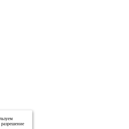
льзуем
е разрешение