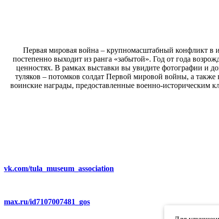
Первая мировая война – крупномасштабный конфликт в ис
постепенно выходит из ранга «забытой». Год от года возрож
ценностях. В рамках выставки вы увидите фотографии и до
туляков – потомков солдат Первой мировой войны, а также
воинские награды, предоставленные военно-историческим к
vk.com/tula_museum_association
max.ru/id7107007481_gos