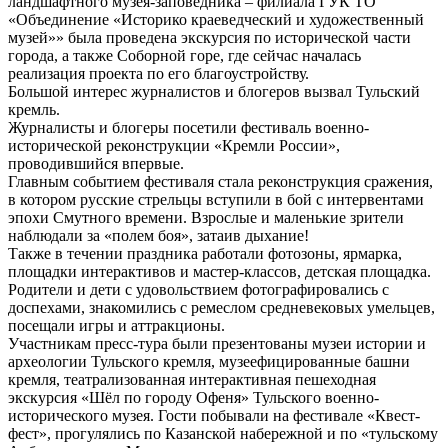
ландшафтного музея-заповедника – филиала ГУК ТО
«Объединение «Историко краеведческий и художественный
музей»» была проведена экскурсия по исторической части
города, а также Соборной горе, где сейчас началась
реализация проекта по его благоустройству.
Большой интерес журналистов и блогеров вызвал Тульский
кремль.
Журналисты и блогеры посетили фестиваль военно-
исторической реконструкции «Кремли России»,
проводившийся впервые.
Главным событием фестиваля стала реконструкция сражения,
в котором русские стрельцы вступили в бой с интервентами
эпохи Смутного времени. Взрослые и маленькие зрители
наблюдали за «полем боя», затаив дыхание!
Также в течении праздника работали фотозоны, ярмарка,
площадки интерактивов и мастер-классов, детская площадка.
Родители и дети с удовольствием фотографировались с
доспехами, знакомились с ремеслом средневековых умельцев,
посещали игры и аттракционы.
Участникам пресс-тура были презентованы музеи истории и
археологии Тульского кремля, музеефицированные башни
кремля, театрализованная интерактивная пешеходная
экскурсия «Шёл по городу Офеня» Тульского военно-
исторического музея. Гости побывали на фестивале «Квест-
фест», прогулялись по Казанской набережной и по «тульскому