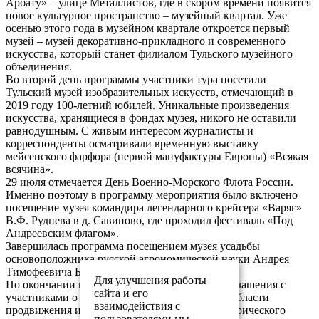
Арбату» – улице Металлистов, где в скором времени появится
новое культурное пространство – музейный квартал. Уже
осенью этого года в музейном квартале откроется первый
музей – музей декоративно-прикладного и современного
искусства, который станет филиалом Тульского музейного
объединения.
Во второй день программы участники тура посетили
Тульский музей изобразительных искусств, отмечающий в
2019 году 100-летний юбилей. Уникальные произведения
искусства, хранящиеся в фондах музея, никого не оставили
равнодушным. С живым интересом журналисты и
корреспонденты осматривали временную выставку
мейсенского фарфора (первой мануфактуры Европы) «Всякая
всячина».
29 июля отмечается День Военно-Морского Флота России.
Именно поэтому в программу мероприятия было включено
посещение музея командира легендарного крейсера «Варяг»
В.Ф. Руднева в д. Савиново, где проходил фестиваль «Под
Андреевским флагом».
Завершилась программа посещением музея усадьбы
основоположника русской агрономической науки Андрея
Тимофеевича Болотова «Дворяниново».
Для улучшения работы
По окончании пресс-тура были заключены Соглашения с
сайта и его
участниками о дальнейшем сотрудничестве в области
взаимодействия с
продвижения и популяризации культурно-исторического
пользователями мы