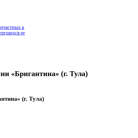
ричастных к
ергшихся ее
ни «Бригантина» (г. Тула)
нтина» (г. Тула)