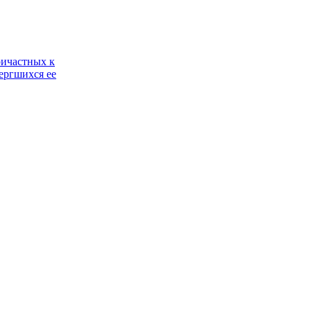
ричастных к
ергшихся ее