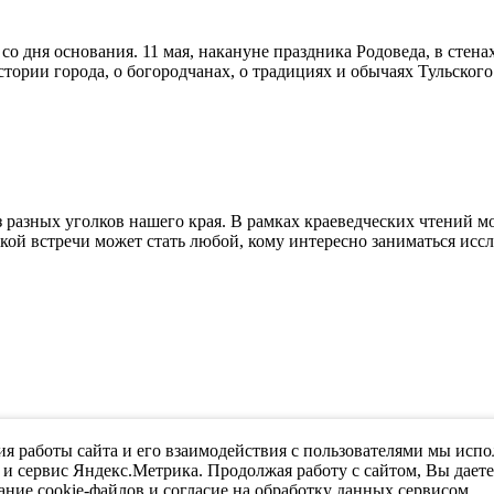
со дня основания. 11 мая, накануне праздника Родоведа, в стен
тории города, о богородчанах, о традициях и обычаях Тульского
из разных уголков нашего края. В рамках краеведческих чтений
кой встречи может стать любой, кому интересно заниматься иссл
я работы сайта и его взаимодействия с пользователями мы испо
 и сервис Яндекс.Метрика. Продолжая работу с сайтом, Вы дает
ание cookie-файлов и согласие на обработку данных сервисом