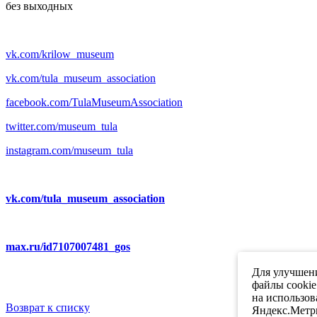
без выходных
vk.com/krilow_museum
vk.com/tula_museum_association
facebook.com/TulaMuseumAssociation
twitter.com/museum_tula
instagram.com/museum_tula
vk.com/tula_museum_association
max.ru/id7107007481_gos
Для улучшени
файлы cookie
на использов
Возврат к списку
Яндекс.Метри