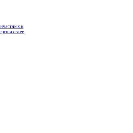
ричастных к
ергшихся ее