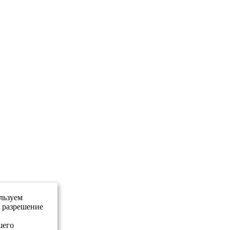
льзуем
е разрешение
шего