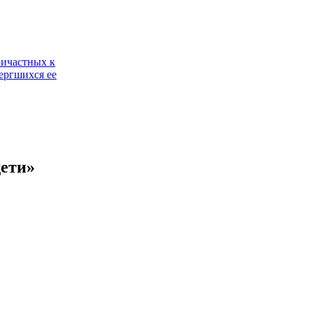
ричастных к
ергшихся ее
ети»