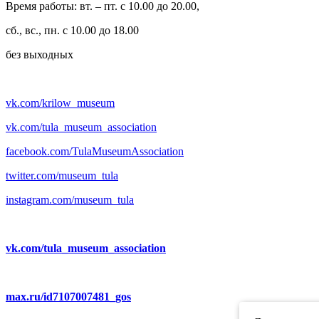
Время работы: вт. – пт. с 10.00 до 20.00,
сб., вс., пн. с 10.00 до 18.00
без выходных
vk.com/krilow_museum
vk.com/tula_museum_association
facebook.com/TulaMuseumAssociation
twitter.com/museum_tula
instagram.com/museum_tula
vk.com/tula_museum_association
max.ru/id7107007481_gos