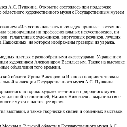
узея А.С. Пушкина. Открытие состоялось при поддержке
о областного художественного музея с Государственным музеем
званием «Искусство навевать прохладу» пришлась гостям по
авила равнодушным ни профессиональных искусствоведов, ни
еров: талантливых художников, виртуозных резчиков, лучших
на Нащокиных, на котором изображены гравюры из увража,
модных платьях с разнообразными аксессуарами. Украшением
льным художником Александром Васильевым. Также на выставке
мные объявления того времени.
льской области Ирина Викторовна Иванова поприветствовала
икальной коллекции Государственного музея А.С. Пушкина.
ориального историко-художественного и природного музея-
 увиденной экспозицией, Наталья Николаевна выразила свое
ногие музеи в настоящее время.
ия выставки, а также творческих связей и обменных выставок
м Москвы в Тульской области у Государственного музея А.С.