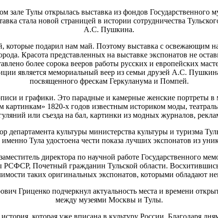
ом зале Тулы открылась выставка из фондов Государственного м
тавка стала новой страницей в истории сотрудничества Тульског
А.С. Пушкина.
й, которые подарил нам май. Поэтому выставка с освежающим на
города. Красота представленных на выставке экспонатов не ост
авлено более сорока вееров работы русских и европейских маст
зиции является мемориальный веер из семьи друзей А.С. Пушки
посвященного фрескам Геркуланума и Помпей.
писи и графики. Это парадные и камерные женские портреты в 
м картинкам» 1820-х годов известным историком моды, театра
гуляний или съезда на бал, картинки из модных журналов, рекла
ор департамента культуры министерства культуры и туризма Ту
то именно Тула удостоена чести показа лучших экспонатов из ун
заместитель директора по научной работе Государственного мем
ы РСФСР, Почетный гражданин Тульской области. Восхитившись
чимости таких оригинальных экспонатов, которыми обладают нем
вич Гриценко подчеркнул актуальность места и времени открыт
между музеями Москвы и Тулы.
стория, которая уже вписана в культуру России. Благодаря дня