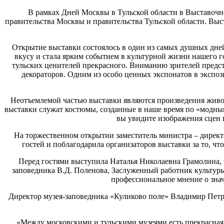
В рамках Дней Москвы в Тульской области в Выставочн
правительства Москвы и правительства Тульской области. Выс
Открытие выставки состоялось в один из самых душных дне
вкусу и стала ярким событием в культурной жизни нашего 
тульских ценителей прекрасного. Вниманию зрителей предст
декораторов. Одним из особо ценных экспонатов в экспо
Неотъемлемой частью выставки являются произведения живо
выставки служат костюмы, созданные в наше время по «модны
вы увидите изображения сцен 
На торжественном открытии заместитель министра – директ
гостей и поблагодарила организаторов выставки за то, ч
Перед гостями выступила Наталья Николаевна Грамолина, 
заповедника В.Д. Поленова, Заслуженный работник культур
профессиональное мнение о зна
Директор музея-заповедника «Куликово поле» Владимир Петро
«Между московскими и тульскими музеями есть прекрасная и