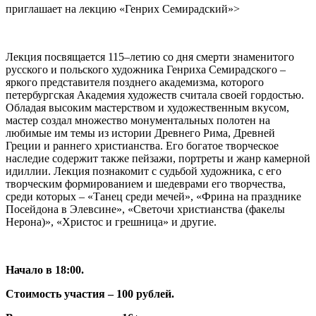
приглашает на лекцию «Генрих Семирадский»>
Лекция посвящается 115–летию со дня смерти знаменитого
русского и польского художника Генриха Семирадского –
яркого представителя позднего академизма, которого
петербургская Академия художеств считала своей гордостью.
Обладая высоким мастерством и художественным вкусом,
мастер создал множество монументальных полотен на
любимые им темы из истории Древнего Рима, Древней
Греции и раннего христианства. Его богатое творческое
наследие содержит также пейзажи, портреты и жанр камерной
идиллии. Лекция познакомит с судьбой художника, с его
творческим формированием и шедеврами его творчества,
среди которых – «Танец среди мечей», «Фрина на празднике
Посейдона в Элевсине», «Светочи христианства (факелы
Нерона)», «Христос и грешница» и другие.
Начало в 18:00.
Стоимость участия – 100 рублей.