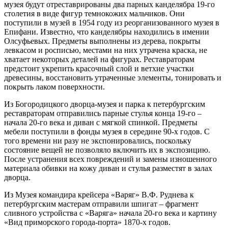
музея будут отреставрированы два парных канделябра 19-го
столетия в виде фигур темнокожих мальчиков. Они
поступили в музей в 1954 году из реорганизованного музея в
Епифани. Известно, что канделябры находились в имении
Олсуфьевых. Предметы выполнены из дерева, покрыты
левкасом и росписью, местами на них утрачена краска, не
хватает некоторых деталей на фигурах. Реставраторам
предстоит укрепить красочный слой и ветхие участки
древесины, восстановить утраченные элементы, тонировать и
покрыть лаком поверхности.
Из Богородицкого дворца-музея и парка к петербургским
реставраторам отправились парные стулья конца 19-го –
начала 20-го века и диван с мягкой спинкой. Предметы
мебели поступили в фонды музея в середине 90-х годов. С
того времени ни разу не экспонировались, поскольку
состояние вещей не позволяло включить их в экспозицию.
После устранения всех повреждений и замены изношенного
материала обивки на кожу диван и стулья разместят в залах
дворца.
Из Музея командира крейсера «Варяг» В.Ф. Руднева к
петербургским мастерам отправили шпигат – фрагмент
сливного устройства с «Варяга» начала 20-го века и картину
«Вид приморского города-порта» 1870-х годов.