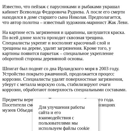
Известно, что пейзаж с парусниками и рыбаками украшал
кабинет Всеволода Федоровича Руднева. А после его смерти
находился в доме старшего сына Николая. Предполагается,
что автор полотна – известный художник-маринист Жак Леви.
На картине есть загрязнения и царапины, шелушится краска.
По всей длине холста проходит сквозная трещина.
Специалисты укрепят и восполнят красочный слой и
трещины на дереве, удалят загрязнения. Кроме того, у
картины появится паркетаж – специальное укрепление
оборотной стороны деревянной основы.
Шпигат был поднят со дна Ирландского моря в 2003 году.
Устройство покрыто ржавчиной, продолжается процесс
коррозии. Специалисты удалят поверхностные загрязнения,
уберут с металла морскую соль, стабилизируют очаги
коррозии, обработают поверхность специальными составами.
Предметы вернуться в Тулу в конце декабря этого года.
Посетители смогут увидеть их в основных экспозициях
Для улучшения работы
музеев Объединения.
сайта и его
взаимодействия с
пользователями мы
используем файлы cookie