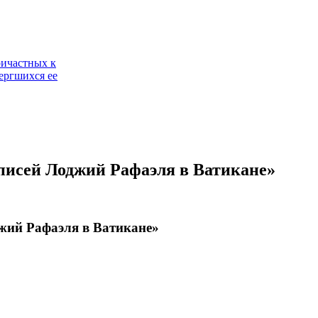
ричастных к
ергшихся ее
писей Лоджий Рафаэля в Ватикане»
жий Рафаэля в Ватикане»