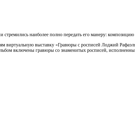
и стремились наиболее полно передать его манеру: композицию 
лям виртуальную выставку «Гравюры с росписей Лоджий Рафаэля 
В альбом включены гравюры со знаменитых росписей, исполненны
.