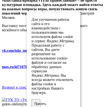
«Выставка-ярмарка «Тула Православная» – не просто
культурная площадка. Здесь каждый может найти ответы
на важные вопросы веры, почувствовать живую связь
поколений через наши традиции»,
– отметил Дмитрий
Миляев.
Для улучшения работы
сайта и его
Выставку посетил генеральный директор Тульского
взаимодействия с
музейного объединения Роман Гаврилин.
пользователями мы
используем файлы cookie
и сервис Яндекс.Метрика.
Продолжая работу с
сайтом, Вы даете
vk.com/tula_museum_association
разрешение на
использование cookie-
файлов и согласие на
обработку данных
max.ru/id7107007481_gos
сервисом
Яндекс.Метрика. Вы
всегда можете отключить
файлы cookie в
Возврат к списку
настройках Вашего
браузера.
Принять
gukto.oikhm@tularegion.org