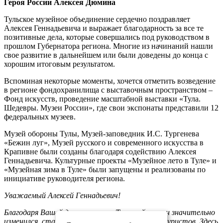
Героя России Алексея Дюмина
Тульское музейное объединение сердечно поздравляет
Алексея Геннадьевича и выражает благодарность за все те
позитивные дела, которые совершались под руководством в
прошлом Губернатора региона. Многие из начинаний нашли
свое развитие в дальнейшем или были доведены до конца с
хорошим итоговым результатом.
Вспоминая некоторые моменты, хочется отметить возведение
в регионе фондохранилища с выставочным пространством –
Фонд искусств, проведение масштабной выставки «Тула.
Шедевры. Музеи России», где свои экспонаты представили 12
федеральных музеев.
Музей обороны Тулы, Музей-заповедник И.С. Тургенева
«Бежин луг», Музей русского и современного искусства в
Крапивне были созданы благодаря содействию Алексея
Геннадьевича. Культурные проекты «Музейное лето в Туле» и
«Музейная зима в Туле» были запущены и реализованы по
инициативе руководителя региона.
Уважаемый Алексей Геннадьевич!
Благодаря Вашей деятельности Тульский регион значительно
изменился, стал еще более привлекателен для туристов. Здесь