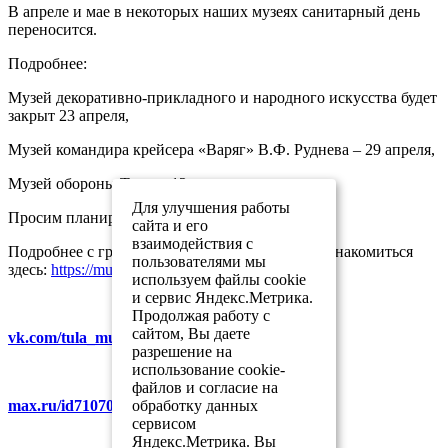
В апреле и мае в некоторых наших музеях санитарный день
переносится.
Подробнее:
Музей декоративно-прикладного и народного искусства будет
закрыт 23 апреля,
Музей командира крейсера «Варяг» В.Ф. Руднева – 29 апреля,
Музей обороны Тулы – 12 мая.
Для улучшения работы
Просим планировать ваш визит заранее.
сайта и его
взаимодействия с
Подробнее с графиком работы музеев можно ознакомиться
пользователями мы
здесь:
https://museum-tula.ru/muzei/
используем файлы cookie
и сервис Яндекс.Метрика.
Продолжая работу с
сайтом, Вы даете
vk.com/tula_museum_association
разрешение на
использование cookie-
файлов и согласие на
обработку данных
max.ru/id7107007481_gos
сервисом
Яндекс.Метрика. Вы