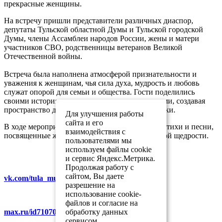
прекрасные женщины.
На встречу пришли представители различных диаспор,
депутаты Тульской областной Думы и Тульской городской
Думы, члены Ассамблеи народов России, жены и матери
участников СВО, родственницы ветеранов Великой
Отечественной войны.
Встреча была наполнена атмосферой признательности и
уважения к женщинам, чья сила духа, мудрость и любовь
служат опорой для семьи и общества. Гости поделились
своими историями, переживаниями и надеждами, создавая
пространство для взаимопонимания и поддержки.
Для улучшения работы
сайта и его
В ходе мероприятия прозвучали трогательные стихи и песни,
взаимодействия с
посвященные женщинам, их красоте и душевной щедрости.
пользователями мы
используем файлы cookie
и сервис Яндекс.Метрика.
Продолжая работу с
сайтом, Вы даете
vk.com/tula_museum_association
разрешение на
использование cookie-
файлов и согласие на
обработку данных
max.ru/id7107007481_gos
сервисом