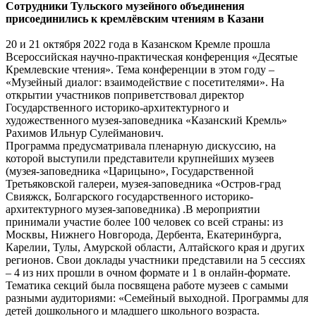
Сотрудники Тульского музейного объединения
присоединились к кремлёвским чтениям в Казани
20 и 21 октября 2022 года в Казанском Кремле прошла
Всероссийская научно-практическая конференция «Десятые
Кремлевские чтения». Тема конференции в этом году –
«Музейный диалог: взаимодействие с посетителями». На
открытии участников поприветствовал директор
Государственного историко-архитектурного и
художественного музея-заповедника «Казанский Кремль»
Рахимов Ильнур Сулейманович.
Программа предусматривала пленарную дискуссию, на
которой выступили представители крупнейших музеев
(музея-заповедника «Царицыно», Государственной
Третьяковской галереи, музея-заповедника «Остров-град
Свияжск, Болгарского государственного историко-
архитектурного музея-заповедника) .В мероприятии
принимали участие более 100 человек со всей страны: из
Москвы, Нижнего Новгорода, Дербента, Екатеринбурга,
Карелии, Тулы, Амурской области, Алтайского края и других
регионов. Свои доклады участники представили на 5 сессиях
– 4 из них прошли в очном формате и 1 в онлайн-формате.
Тематика секций была посвящена работе музеев с самыми
разными аудиториями: «Семейный выходной. Программы для
детей дошкольного и младшего школьного возраста.