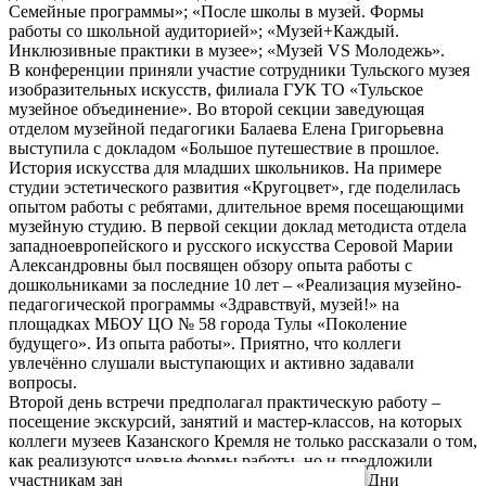
Семейные программы»; «После школы в музей. Формы
работы со школьной аудиторией»; «Музей+Каждый.
Инклюзивные практики в музее»; «Музей VS Молодежь».
В конференции приняли участие сотрудники Тульского музея
изобразительных искусств, филиала ГУК ТО «Тульское
музейное объединение». Во второй секции заведующая
отделом музейной педагогики Балаева Елена Григорьевна
выступила с докладом «Большое путешествие в прошлое.
История искусства для младших школьников. На примере
студии эстетического развития «Кругоцвет», где поделилась
опытом работы с ребятами, длительное время посещающими
музейную студию. В первой секции доклад методиста отдела
западноевропейского и русского искусства Серовой Марии
Александровны был посвящен обзору опыта работы с
дошкольниками за последние 10 лет – «Реализация музейно-
педагогической программы «Здравствуй, музей!» на
площадках МБОУ ЦО № 58 города Тулы «Поколение
будущего». Из опыта работы». Приятно, что коллеги
увлечённо слушали выступающих и активно задавали
вопросы.
Второй день встречи предполагал практическую работу –
посещение экскурсий, занятий и мастер-классов, на которых
коллеги музеев Казанского Кремля не только рассказали о том,
как реализуются новые формы работы, но и предложили
участникам занятий самим поделиться опытом. Дни