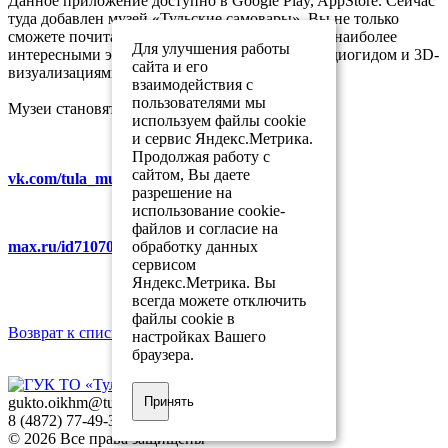
Данное приложение доступно в Google Play, AppStore. Сейчас
туда добавлен музей «Тульские самовары». Вы не только
сможете почитать о музее, но и ознакомиться с наиболее
Для улучшения работы
интересными экспонатами, воспользоваться аудиогидом и 3D-
сайта и его
визуализациями!
взаимодействия с
пользователями мы
Музеи становятся доступнее!
используем файлы cookie
и сервис Яндекс.Метрика.
Продолжая работу с
сайтом, Вы даете
vk.com/tula_museum_association
разрешение на
использование cookie-
файлов и согласие на
обработку данных
max.ru/id7107007481_gos
сервисом
Яндекс.Метрика. Вы
всегда можете отключить
файлы cookie в
Возврат к списку
настройках Вашего
браузера.
Принять
gukto.oikhm@tularegion.org
8 (4872) 77-49-31
© 2026 Все права защищены