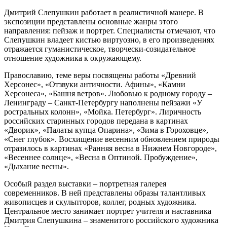
Дмитрий Слепушкин работает в реалистичной манере. В
экспозиции представлены основные жанры этого
направления: пейзаж и портрет. Специалисты отмечают, что
Слепушкин владеет кистью виртуозно, в его произведениях
отражается гуманистическое, творчески-созидательное
отношение художника к окружающему.
Православию, теме веры посвящены работы «Древний
Херсонес», «Отзвуки античности. Афины», «Камни
Херсонеса», «Башня ветров». Любовью к родному городу –
Ленинграду – Санкт-Петербургу наполнены пейзажи «У
ростральных колонн», «Мойка. Петербург». Лиричность
российских старинных городов передана в картинах
«Дворик», «Палаты купца Опарина», «Зима в Гороховце»,
«Снег глубок». Восхищение весенним обновлением природы
отразилось в картинах «Ранняя весна в Нижнем Новгороде»,
«Весеннее солнце», «Весна в Оптиной. Пробуждение»,
«Дыхание весны».
Особый раздел выставки – портретная галерея
современников. В ней представлены образы талантливых
живописцев и скульпторов, коллег, родных художника.
Центральное место занимает портрет учителя и наставника
Дмитрия Слепушкина – знаменитого российского художника