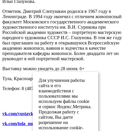
Ильи Глазунова.
Отметим, Дмитрий Слепушкин родился в 1967 году в
Ленинграде. В 1994 году окончил с отличием живописный
факультет Московского государственного академического
художественного института им. В.И. Сурикова при
Российской академии художеств – портретную мастерскую
народного художника СССР И.С. Глазунова. В том же году
был приглашен на работу в открывшуюся Всероссийскую
академию живописи, ваяния и зодчества в качестве
преподавателя кафедры живописи. Более двадцати лет он
руководит в ней портретной мастерской.
Выставку можно увидеть до 28 июня. 6+
Тула, Красноармейский проспект, д. 16
Для улучшения работы
сайта и его
Телефон: 8 (4872) 56-09-92
взаимодействия с
пользователями мы
используем файлы cookie
и сервис Яндекс.Метрика.
Продолжая работу с
vk.com/vustavkizal_tula
сайтом, Вы даете
разрешение на
vk.com/tula_museum_association
использование cookie-