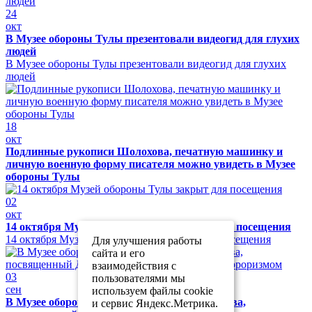
24
окт
В Музее обороны Тулы презентовали видеогид для глухих
людей
В Музее обороны Тулы презентовали видеогид для глухих
людей
18
окт
Подлинные рукописи Шолохова, печатную машинку и
личную военную форму писателя можно увидеть в Музее
обороны Тулы
02
окт
14 октября Музей обороны Тулы закрыт для посещения
14 октября Музей обороны Тулы закрыт для посещения
Для улучшения работы
сайта и его
взаимодействия с
03
пользователями мы
сен
используем файлы cookie
В Музее обороны Тулы прошел урок мужества,
и сервис Яндекс.Метрика.