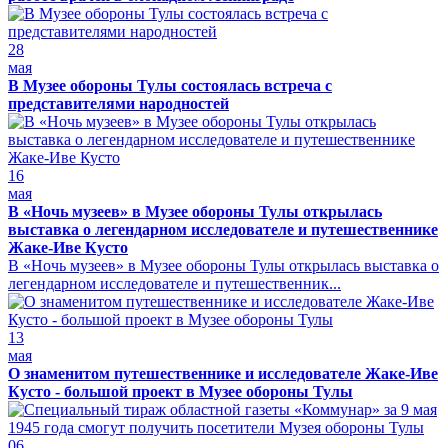
28
мая
В Музее обороны Тулы состоялась встреча с
представителями народностей
16
мая
В «Ночь музеев» в Музее обороны Тулы открылась
выставка о легендарном исследователе и путешественнике
Жаке-Иве Кусто
В «Ночь музеев» в Музее обороны Тулы открылась выставка о
легендарном исследователе и путешественник...
13
мая
О знаменитом путешественнике и исследователе Жаке-Иве
Кусто - большой проект в Музее обороны Тулы
06