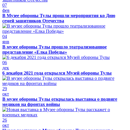
07
фев
В Музее обороны Тулы прошли мероприятия ко Дню
семей защитников Отечества
04
янв
В музее обороны Тулы прошло театрализованное
представление «Елка Победы»
06
дек
6 декабря 2021 года открылся Музей обороны Тулы
29
окт
В музее обороны Тулы открылась выставка о подвиге
медиков на фронтах войны
26
окт