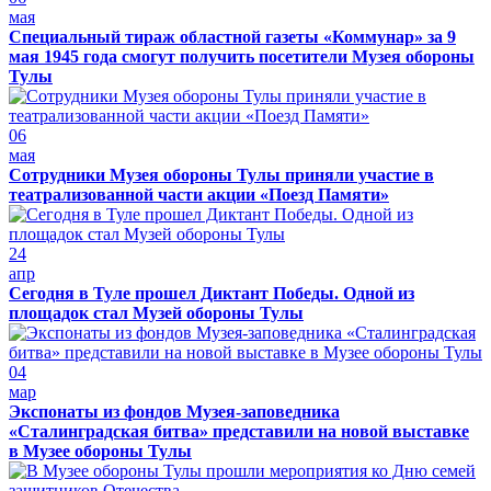
мая
Специальный тираж областной газеты «Коммунар» за 9
мая 1945 года смогут получить посетители Музея обороны
Тулы
06
мая
Сотрудники Музея обороны Тулы приняли участие в
театрализованной части акции «Поезд Памяти»
24
апр
Сегодня в Туле прошел Диктант Победы. Одной из
площадок стал Музей обороны Тулы
04
мар
Экспонаты из фондов Музея-заповедника
«Сталинградская битва» представили на новой выставке
в Музее обороны Тулы