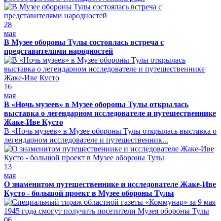
28
мая
В Музее обороны Тулы состоялась встреча с
представителями народностей
16
мая
В «Ночь музеев» в Музее обороны Тулы открылась
выставка о легендарном исследователе и путешественнике
Жаке-Иве Кусто
В «Ночь музеев» в Музее обороны Тулы открылась выставка о
легендарном исследователе и путешественник...
13
мая
О знаменитом путешественнике и исследователе Жаке-Иве
Кусто - большой проект в Музее обороны Тулы
06