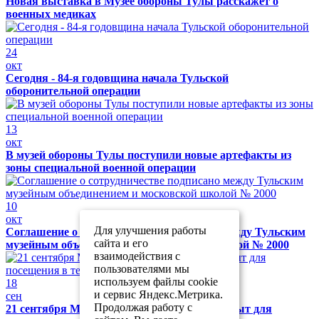
Новая выставка в Музее обороны Тулы расскажет о
военных медиках
24
окт
Сегодня - 84-я годовщина начала Тульской
оборонительной операции
13
окт
В музей обороны Тулы поступили новые артефакты из
зоны специальной военной операции
10
окт
Для улучшения работы
Соглашение о сотрудничестве подписано между Тульским
сайта и его
музейным объединением и московской школой № 2000
взаимодействия с
пользователями мы
используем файлы cookie
18
и сервис Яндекс.Метрика.
сен
Продолжая работу с
21 сентября Музей обороны Тулы будет закрыт для