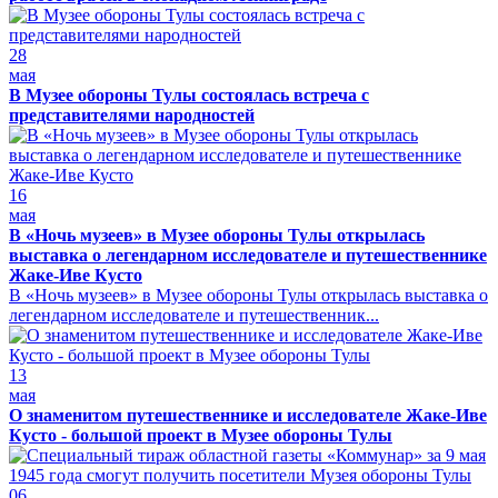
28
мая
В Музее обороны Тулы состоялась встреча с
представителями народностей
16
мая
В «Ночь музеев» в Музее обороны Тулы открылась
выставка о легендарном исследователе и путешественнике
Жаке-Иве Кусто
В «Ночь музеев» в Музее обороны Тулы открылась выставка о
легендарном исследователе и путешественник...
13
мая
О знаменитом путешественнике и исследователе Жаке-Иве
Кусто - большой проект в Музее обороны Тулы
06