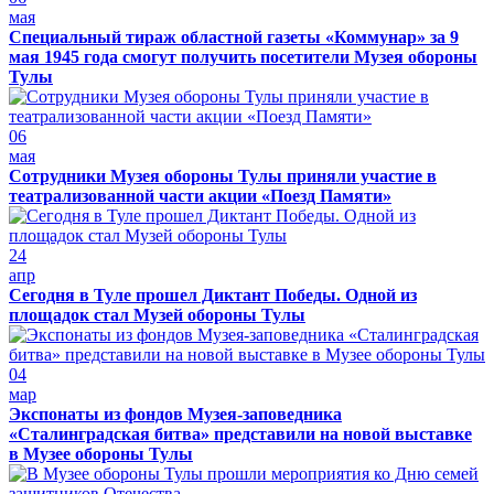
мая
Специальный тираж областной газеты «Коммунар» за 9
мая 1945 года смогут получить посетители Музея обороны
Тулы
06
мая
Сотрудники Музея обороны Тулы приняли участие в
театрализованной части акции «Поезд Памяти»
24
апр
Сегодня в Туле прошел Диктант Победы. Одной из
площадок стал Музей обороны Тулы
04
мар
Экспонаты из фондов Музея-заповедника
«Сталинградская битва» представили на новой выставке
в Музее обороны Тулы