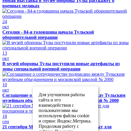
Новая выставка в Музее обороны Тулы расскажет о
военных медиках
24
окт
Сегодня - 84-я годовщина начала Тульской
оборонительной операции
13
окт
В музей обороны Тулы поступили новые артефакты из
зоны специальной военной операции
10
окт
Для улучшения работы
Соглашение о сотрудничестве подписано между Тульским
сайта и его
музейным объединением и московской школой № 2000
взаимодействия с
пользователями мы
используем файлы cookie
18
и сервис Яндекс.Метрика.
сен
Продолжая работу с
21 сентября Музей обороны Тулы будет закрыт для