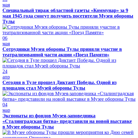
мая
Специальный тираж областной газеты «Коммунар» за 9
мая 1945 года смогут получить посетители Музея обороны
Тулы
06
мая
Сотрудники Музея обороны Тулы приняли участие в
театрализованной части акции «Поезд Памяти»
24
апр
Сегодня в Туле прошел Диктант Победы. Одной из
площадок стал Музей обороны Тулы
04
мар
Экспонаты из фондов Музея-заповедника
«Сталинградская битва» представили на новой выставке
в Музее обороны Тулы