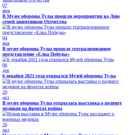
07
фев
В Музее обороны Тулы прошли мероприятия ко Дню
семей защитников Отечества
04
янв
В музее обороны Тулы прошло театрализованное
представление «Елка Победы»
06
дек
6 декабря 2021 года открылся Музей обороны Тулы
29
окт
В музее обороны Тулы открылась выставка о подвиге
медиков на фронтах войны
26
окт