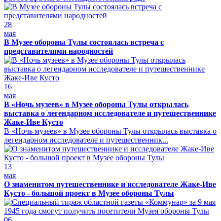
28
мая
В Музее обороны Тулы состоялась встреча с
представителями народностей
16
мая
В «Ночь музеев» в Музее обороны Тулы открылась
выставка о легендарном исследователе и путешественнике
Жаке-Иве Кусто
В «Ночь музеев» в Музее обороны Тулы открылась выставка о
легендарном исследователе и путешественник...
13
мая
О знаменитом путешественнике и исследователе Жаке-Иве
Кусто - большой проект в Музее обороны Тулы
06