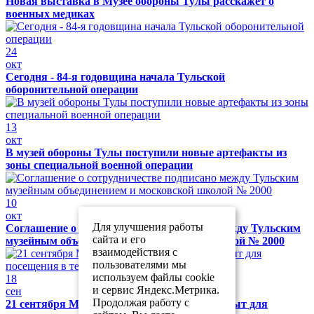
Новая выставка в Музее обороны Тулы расскажет о
военных медиках
24
окт
Сегодня - 84-я годовщина начала Тульской
оборонительной операции
13
окт
В музей обороны Тулы поступили новые артефакты из
зоны специальной военной операции
10
окт
Для улучшения работы
Соглашение о сотрудничестве подписано между Тульским
сайта и его
музейным объединением и московской школой № 2000
взаимодействия с
пользователями мы
используем файлы cookie
18
и сервис Яндекс.Метрика.
сен
Продолжая работу с
21 сентября Музей обороны Тулы будет закрыт для