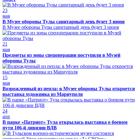
23
мая
В Музее обороны Тулы санитарный день будет 3 июня
В Музее обороны Тулы санитарный день будет 3 июня
21
мая
Предметы из зоны спецоперации поступили в Музей
обороны Тулы
15
мая
Возрожденный из пепла: в Музее обороны Тулы откроется
выставка художника из Мариуполя
24
апр
В парке «Патриот» Тула открылась выставка о боевом
пути 106-й дивизии ВДВ