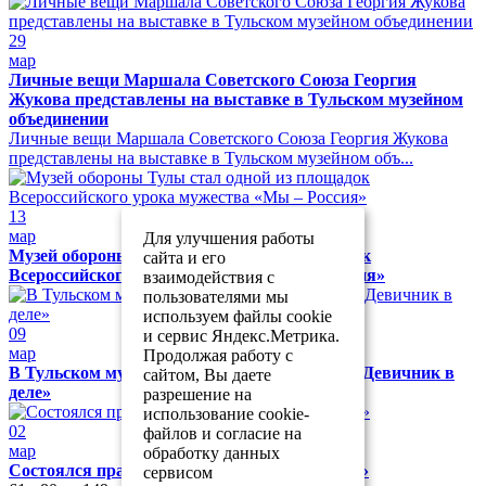
29
мар
Личные вещи Маршала Советского Союза Георгия
Жукова представлены на выставке в Тульском музейном
объединении
Личные вещи Маршала Советского Союза Георгия Жукова
представлены на выставке в Тульском музейном объ...
13
мар
Для улучшения работы
Музей обороны Тулы стал одной из площадок
сайта и его
Всероссийского урока мужества «Мы – Россия»
взаимодействия с
пользователями мы
используем файлы cookie
09
и сервис Яндекс.Метрика.
мар
Продолжая работу с
В Тульском музейном объединении прошёл «Девичник в
сайтом, Вы даете
деле»
разрешение на
использование cookie-
02
файлов и согласие на
мар
обработку данных
Состоялся праздник «Музей собирает друзей»
сервисом