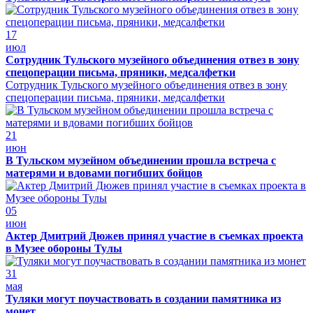
17
июл
Сотрудник Тульского музейного объединения отвез в зону
спецоперации письма, пряники, медсалфетки
Сотрудник Тульского музейного объединения отвез в зону
спецоперации письма, пряники, медсалфетки
21
июн
В Тульском музейном объединении прошла встреча с
матерями и вдовами погибших бойцов
05
июн
Актер Дмитрий Дюжев принял участие в съемках проекта
в Музее обороны Тулы
31
мая
Туляки могут поучаствовать в создании памятника из
монет