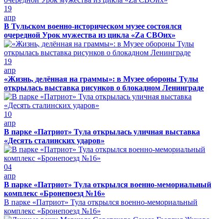
19
апр
В Тульском военно-историческом музее состоялся
очередной Урок мужества из цикла «Zа СВОих»
19
апр
«Жизнь, делённая на граммы»: в Музее обороны Тулы
открылась выставка рисунков о блокадном Ленинграде
10
апр
В парке «Патриот» Тула открылась уличная выставка
«Десять сталинских ударов»
04
апр
В парке «Патриот» Тула открылся военно-мемориальный
комплекс «Бронепоезд №16»
В парке «Патриот» Тула открылся военно-мемориальный
комплекс «Бронепоезд №16»