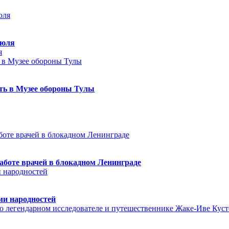
июля
я
еть в Музее обороны Тулы
аботе врачей в блокадном Ленинграде
ми народностей