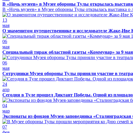
В «Ночь музеев» в Музее обороны Тулы открылась выставк
В «Ночь музеев» в Музее обороны Тулы открылась выставка о л
13
мая
О знаменитом путешественнике и исследователе Жаке-Иве 
06
мая
Специальный тираж областной газеты «Коммунар» за 9 мая
06
мая
Сотрудники Музея обороны Тулы приняли участие в театра
24
апр
Сегодня в Туле прошел Диктант Победы. Одной из площадо
04
мар
Экспонаты из фондов Музея-заповедника «Сталинградская 
07
фев