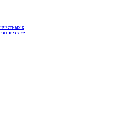
ричастных к
ергшихся ее