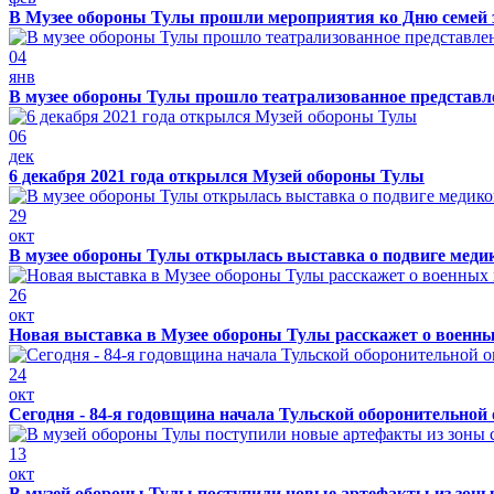
В Музее обороны Тулы прошли мероприятия ко Дню семей 
04
янв
В музее обороны Тулы прошло театрализованное представ
06
дек
6 декабря 2021 года открылся Музей обороны Тулы
29
окт
В музее обороны Тулы открылась выставка о подвиге меди
26
окт
Новая выставка в Музее обороны Тулы расскажет о военн
24
окт
Сегодня - 84-я годовщина начала Тульской оборонительной
13
окт
В музей обороны Тулы поступили новые артефакты из зоны