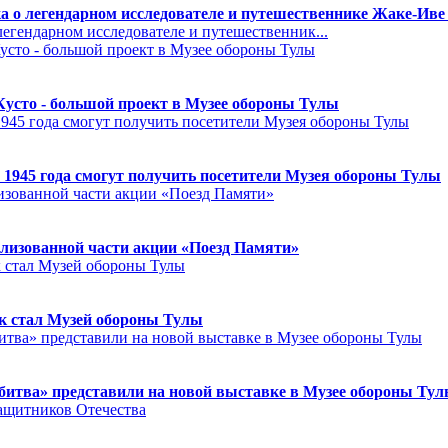
а о легендарном исследователе и путешественнике Жаке-Иве
егендарном исследователе и путешественник...
Кусто - большой проект в Музее обороны Тулы
 1945 года смогут получить посетители Музея обороны Тулы
лизованной части акции «Поезд Памяти»
к стал Музей обороны Тулы
битва» представили на новой выставке в Музее обороны Ту