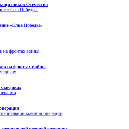
защитников Отечества
ление «Елка Победы»
ков на фронтах войны
ых медиках
 операции
 специальной военной операции