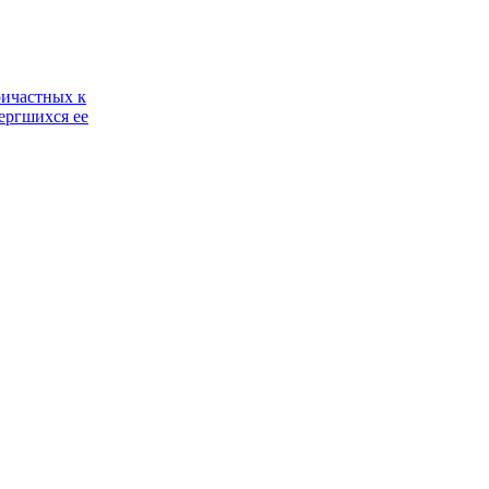
ричастных к
ергшихся ее