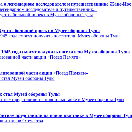
а о легендарном исследователе и путешественнике Жаке-Иве
егендарном исследователе и путешественник...
Кусто - большой проект в Музее обороны Тулы
 1945 года смогут получить посетители Музея обороны Тулы
лизованной части акции «Поезд Памяти»
к стал Музей обороны Тулы
битва» представили на новой выставке в Музее обороны Ту