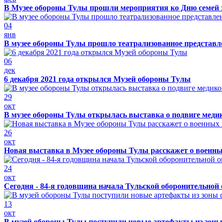
В Музее обороны Тулы прошли мероприятия ко Дню семей 
04
янв
В музее обороны Тулы прошло театрализованное представ
06
дек
6 декабря 2021 года открылся Музей обороны Тулы
29
окт
В музее обороны Тулы открылась выставка о подвиге меди
26
окт
Новая выставка в Музее обороны Тулы расскажет о военн
24
окт
Сегодня - 84-я годовщина начала Тульской оборонительной
13
окт
В музей обороны Тулы поступили новые артефакты из зоны