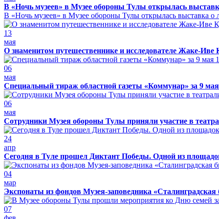
В «Ночь музеев» в Музее обороны Тулы открылась выставк
В «Ночь музеев» в Музее обороны Тулы открылась выставка о л
13
мая
О знаменитом путешественнике и исследователе Жаке-Иве 
06
мая
Специальный тираж областной газеты «Коммунар» за 9 мая
06
мая
Сотрудники Музея обороны Тулы приняли участие в театра
24
апр
Сегодня в Туле прошел Диктант Победы. Одной из площадо
04
мар
Экспонаты из фондов Музея-заповедника «Сталинградская 
07
фев