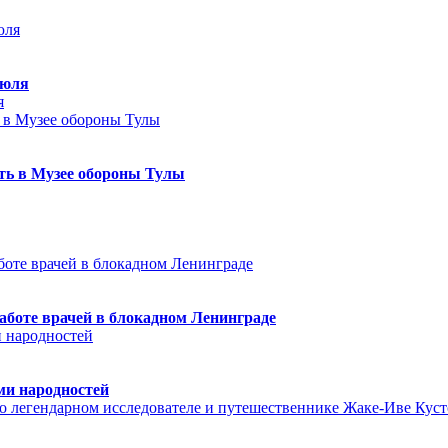
июля
я
еть в Музее обороны Тулы
аботе врачей в блокадном Ленинграде
ми народностей