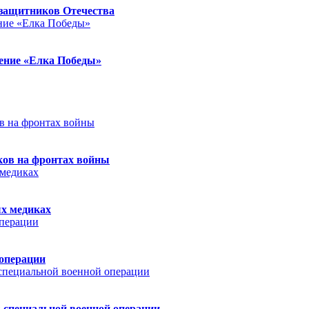
защитников Отечества
ление «Елка Победы»
ков на фронтах войны
ых медиках
 операции
 специальной военной операции