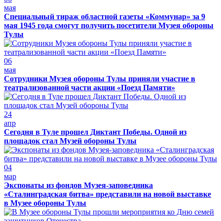
мая
Специальный тираж областной газеты «Коммунар» за 9
мая 1945 года смогут получить посетители Музея обороны
Тулы
06
мая
Сотрудники Музея обороны Тулы приняли участие в
театрализованной части акции «Поезд Памяти»
24
апр
Сегодня в Туле прошел Диктант Победы. Одной из
площадок стал Музей обороны Тулы
04
мар
Экспонаты из фондов Музея-заповедника
«Сталинградская битва» представили на новой выставке
в Музее обороны Тулы