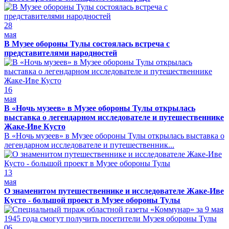
28
мая
В Музее обороны Тулы состоялась встреча с
представителями народностей
16
мая
В «Ночь музеев» в Музее обороны Тулы открылась
выставка о легендарном исследователе и путешественнике
Жаке-Иве Кусто
В «Ночь музеев» в Музее обороны Тулы открылась выставка о
легендарном исследователе и путешественник...
13
мая
О знаменитом путешественнике и исследователе Жаке-Иве
Кусто - большой проект в Музее обороны Тулы
06