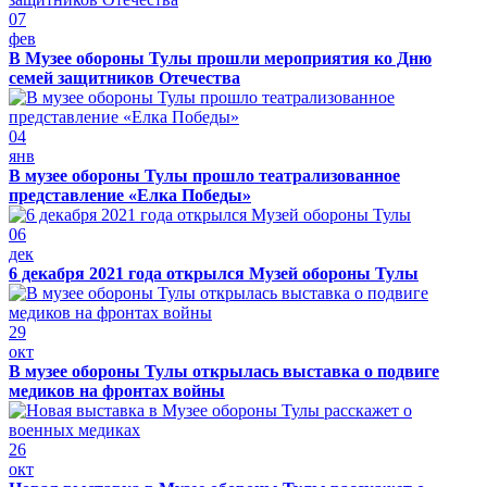
07
фев
В Музее обороны Тулы прошли мероприятия ко Дню
семей защитников Отечества
04
янв
В музее обороны Тулы прошло театрализованное
представление «Елка Победы»
06
дек
6 декабря 2021 года открылся Музей обороны Тулы
29
окт
В музее обороны Тулы открылась выставка о подвиге
медиков на фронтах войны
26
окт