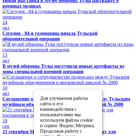
Новая выставка в Музее обороны Тулы расскажет о
военных медиках
24
окт
Сегодня - 84-я годовщина начала Тульской
оборонительной операции
13
окт
В музей обороны Тулы поступили новые артефакты из
зоны специальной военной операции
10
окт
Для улучшения работы
Соглашение о сотрудничестве подписано между Тульским
сайта и его
музейным объединением и московской школой № 2000
взаимодействия с
пользователями мы
используем файлы cookie
18
и сервис Яндекс.Метрика.
сен
Продолжая работу с
21 сентября Музей обороны Тулы будет закрыт для