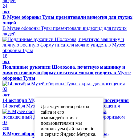
24
окт
В Музее обороны Тулы презентовали видеогид для глухих
людей
В Музее обороны Тулы презентовали видеогид для глухих
людей
18
окт
Подлинные рукописи Шолохова, печатную машинку и
личную военную форму писателя можно увидеть в Музее
обороны Тулы
02
окт
14 октября Музей обороны Тулы закрыт для посещения
14 октября Музей обороны Тулы закрыт для посещения
Для улучшения работы
сайта и его
взаимодействия с
03
пользователями мы
сен
используем файлы cookie
В Музее обороны Тулы прошел урок мужества,
и сервис Яндекс.Метрика.