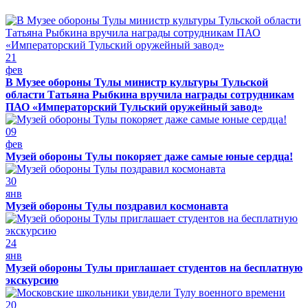
21
фев
В Музее обороны Тулы министр культуры Тульской
области Татьяна Рыбкина вручила награды сотрудникам
ПАО «Императорский Тульский оружейный завод»
09
фев
Музей обороны Тулы покоряет даже самые юные сердца!
30
янв
Музей обороны Тулы поздравил космонавта
24
янв
Музей обороны Тулы приглашает студентов на бесплатную
экскурсию
20