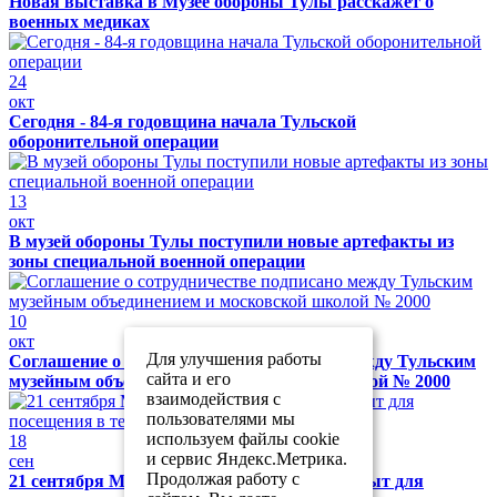
Новая выставка в Музее обороны Тулы расскажет о
военных медиках
24
окт
Сегодня - 84-я годовщина начала Тульской
оборонительной операции
13
окт
В музей обороны Тулы поступили новые артефакты из
зоны специальной военной операции
10
окт
Для улучшения работы
Соглашение о сотрудничестве подписано между Тульским
сайта и его
музейным объединением и московской школой № 2000
взаимодействия с
пользователями мы
используем файлы cookie
18
и сервис Яндекс.Метрика.
сен
Продолжая работу с
21 сентября Музей обороны Тулы будет закрыт для