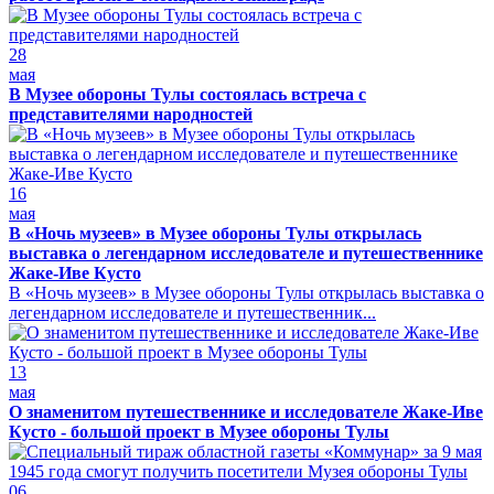
28
мая
В Музее обороны Тулы состоялась встреча с
представителями народностей
16
мая
В «Ночь музеев» в Музее обороны Тулы открылась
выставка о легендарном исследователе и путешественнике
Жаке-Иве Кусто
В «Ночь музеев» в Музее обороны Тулы открылась выставка о
легендарном исследователе и путешественник...
13
мая
О знаменитом путешественнике и исследователе Жаке-Иве
Кусто - большой проект в Музее обороны Тулы
06