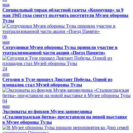
мая
Специальный тираж областной газеты «Коммунар» за 9
мая 1945 года смогут получить посетители Музея обороны
Тулы
06
мая
Сотрудники Музея обороны Тулы приняли участие в
театрализованной части акции «Поезд Памяти»
24
апр
Сегодня в Туле прошел Диктант Победы. Одной из
площадок стал Музей обороны Тулы
04
мар
Экспонаты из фондов Музея-заповедника
«Сталинградская битва» представили на новой выставке
в Музее обороны Тулы