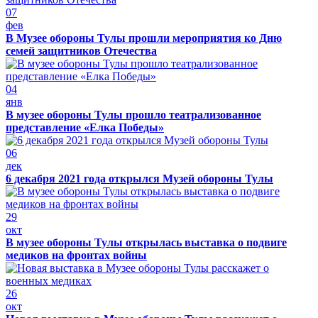
07
фев
В Музее обороны Тулы прошли мероприятия ко Дню
семей защитников Отечества
04
янв
В музее обороны Тулы прошло театрализованное
представление «Елка Победы»
06
дек
6 декабря 2021 года открылся Музей обороны Тулы
29
окт
В музее обороны Тулы открылась выставка о подвиге
медиков на фронтах войны
26
окт