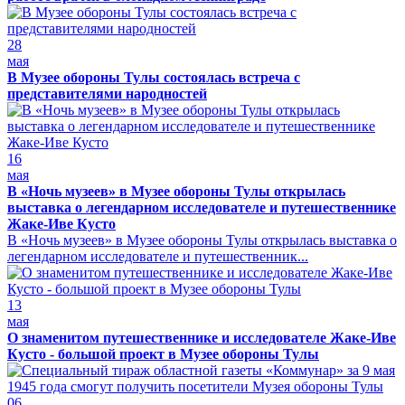
28
мая
В Музее обороны Тулы состоялась встреча с
представителями народностей
16
мая
В «Ночь музеев» в Музее обороны Тулы открылась
выставка о легендарном исследователе и путешественнике
Жаке-Иве Кусто
В «Ночь музеев» в Музее обороны Тулы открылась выставка о
легендарном исследователе и путешественник...
13
мая
О знаменитом путешественнике и исследователе Жаке-Иве
Кусто - большой проект в Музее обороны Тулы
06