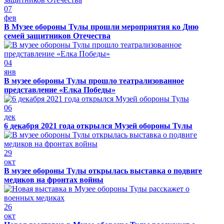
07
фев
В Музее обороны Тулы прошли мероприятия ко Дню
семей защитников Отечества
04
янв
В музее обороны Тулы прошло театрализованное
представление «Елка Победы»
06
дек
6 декабря 2021 года открылся Музей обороны Тулы
29
окт
В музее обороны Тулы открылась выставка о подвиге
медиков на фронтах войны
26
окт