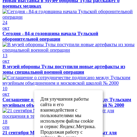
Новая выставка в Музее обороны Тулы расскажет о
военных медиках
24
окт
Сегодня - 84-я годовщина начала Тульской
оборонительной операции
13
окт
В музей обороны Тулы поступили новые артефакты из
зоны специальной военной операции
10
окт
Для улучшения работы
Соглашение о сотрудничестве подписано между Тульским
сайта и его
музейным объединением и московской школой № 2000
взаимодействия с
пользователями мы
используем файлы cookie
18
и сервис Яндекс.Метрика.
сен
Продолжая работу с
21 сентября Музей обороны Тулы будет закрыт для