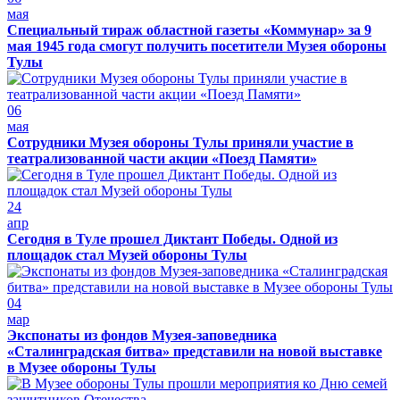
мая
Специальный тираж областной газеты «Коммунар» за 9
мая 1945 года смогут получить посетители Музея обороны
Тулы
06
мая
Сотрудники Музея обороны Тулы приняли участие в
театрализованной части акции «Поезд Памяти»
24
апр
Сегодня в Туле прошел Диктант Победы. Одной из
площадок стал Музей обороны Тулы
04
мар
Экспонаты из фондов Музея-заповедника
«Сталинградская битва» представили на новой выставке
в Музее обороны Тулы