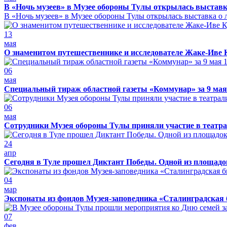
В «Ночь музеев» в Музее обороны Тулы открылась выставк
В «Ночь музеев» в Музее обороны Тулы открылась выставка о л
13
мая
О знаменитом путешественнике и исследователе Жаке-Иве 
06
мая
Специальный тираж областной газеты «Коммунар» за 9 мая
06
мая
Сотрудники Музея обороны Тулы приняли участие в театра
24
апр
Сегодня в Туле прошел Диктант Победы. Одной из площадо
04
мар
Экспонаты из фондов Музея-заповедника «Сталинградская 
07
фев