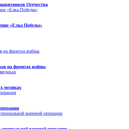
защитников Отечества
ление «Елка Победы»
ков на фронтах войны
ых медиках
 операции
 специальной военной операции