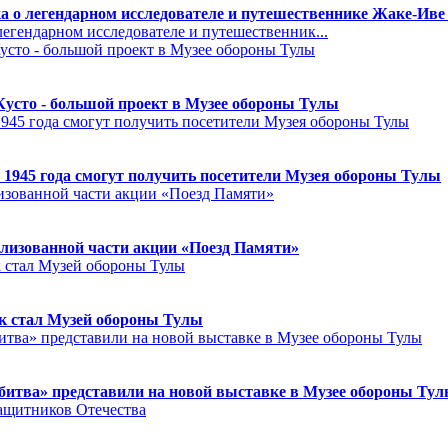
а о легендарном исследователе и путешественнике Жаке-Иве
егендарном исследователе и путешественник...
Кусто - большой проект в Музее обороны Тулы
 1945 года смогут получить посетители Музея обороны Тулы
лизованной части акции «Поезд Памяти»
к стал Музей обороны Тулы
битва» представили на новой выставке в Музее обороны Ту