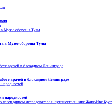
июля
я
еть в Музее обороны Тулы
аботе врачей в блокадном Ленинграде
ми народностей