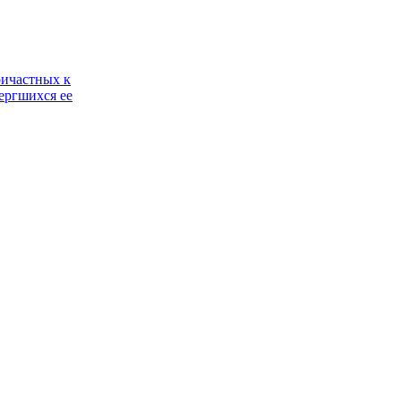
ричастных к
ергшихся ее