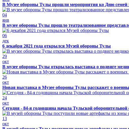
В Музее обороны Тулы прошли мероприятия ко Дню семей 
04
янв
В музее обороны Тулы прошло театрализованное представ
06
дек
6 декабря 2021 года открылся Музей обороны Тулы
29
окт
В музее обороны Тулы открылась выставка о подвиге меди
26
окт
Новая выставка в Музее обороны Тулы расскажет о военн
24
окт
Сегодня - 84-я годовщина начала Тульской оборонительной
13
окт
В музей обороны Тулы поступили новые артефакты из зоны