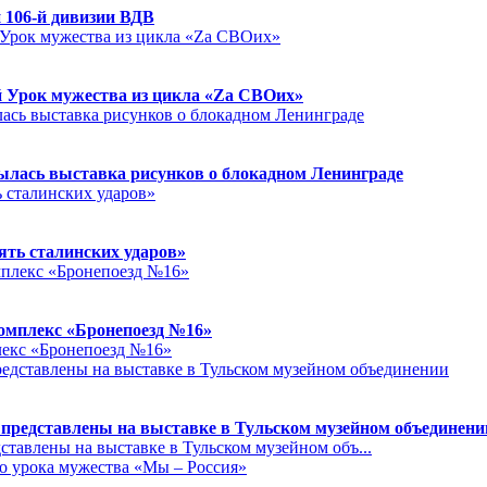
 106-й дивизии ВДВ
й Урок мужества из цикла «Zа СВОих»
ылась выставка рисунков о блокадном Ленинграде
ять сталинских ударов»
омплекс «Бронепоезд №16»
лекс «Бронепоезд №16»
редставлены на выставке в Тульском музейном объединени
тавлены на выставке в Тульском музейном объ...