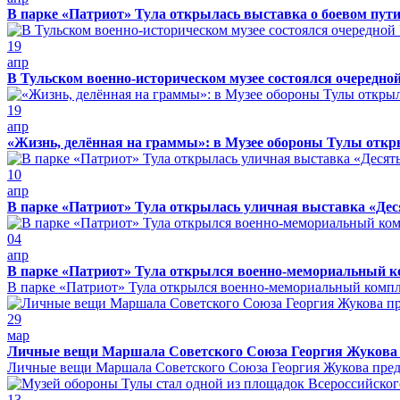
В парке «Патриот» Тула открылась выставка о боевом пути
19
апр
В Тульском военно-историческом музее состоялся очередно
19
апр
«Жизнь, делённая на граммы»: в Музее обороны Тулы откр
10
апр
В парке «Патриот» Тула открылась уличная выставка «Дес
04
апр
В парке «Патриот» Тула открылся военно-мемориальный к
В парке «Патриот» Тула открылся военно-мемориальный комп
29
мар
Личные вещи Маршала Советского Союза Георгия Жукова п
Личные вещи Маршала Советского Союза Георгия Жукова предс
13