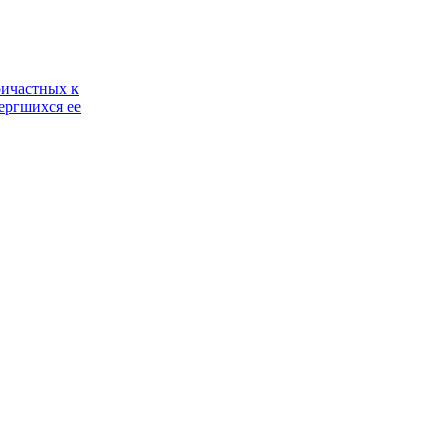
ричастных к
ергшихся ее