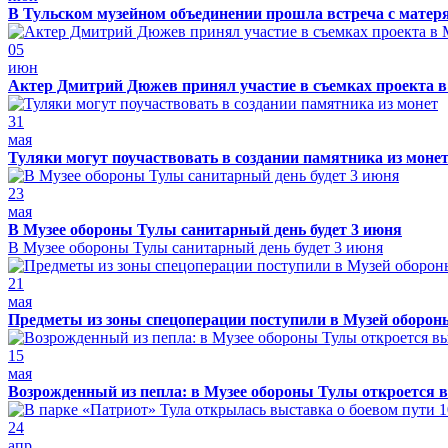
В Тульском музейном объединении прошла встреча с матер
05
июн
Актер Дмитрий Дюжев принял участие в съемках проекта 
31
мая
Туляки могут поучаствовать в создании памятника из моне
23
мая
В Музее обороны Тулы санитарный день будет 3 июня
В Музее обороны Тулы санитарный день будет 3 июня
21
мая
Предметы из зоны спецоперации поступили в Музей оборо
15
мая
Возрожденный из пепла: в Музее обороны Тулы откроется 
24
апр