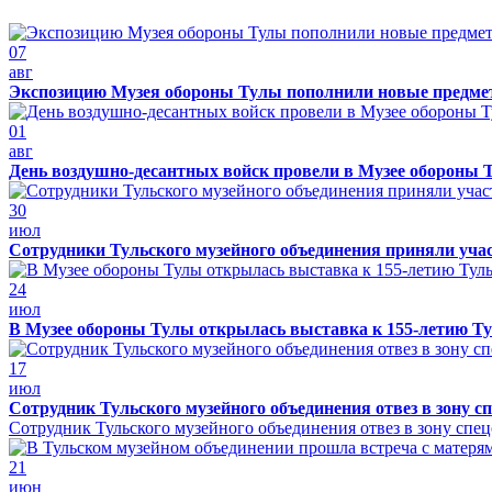
07
авг
Экспозицию Музея обороны Тулы пополнили новые предме
01
авг
День воздушно-десантных войск провели в Музее обороны 
30
июл
Сотрудники Тульского музейного объединения приняли уча
24
июл
В Музее обороны Тулы открылась выставка к 155-летию Ту
17
июл
Сотрудник Тульского музейного объединения отвез в зону с
Сотрудник Тульского музейного объединения отвез в зону спе
21
июн