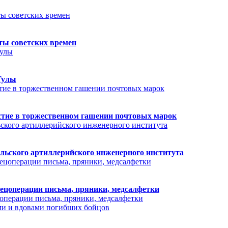
ты советских времен
Тулы
стие в торжественном гашении почтовых марок
льского артиллерийского инженерного института
пецоперации письма, пряники, медсалфетки
цоперации письма, пряники, медсалфетки