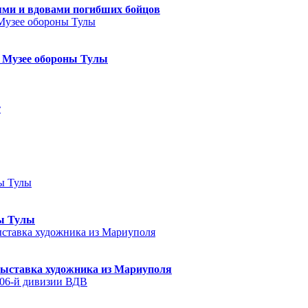
ями и вдовами погибших бойцов
в Музее обороны Тулы
т
ны Тулы
выставка художника из Мариуполя