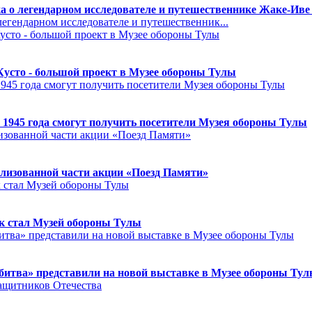
а о легендарном исследователе и путешественнике Жаке-Иве
егендарном исследователе и путешественник...
Кусто - большой проект в Музее обороны Тулы
 1945 года смогут получить посетители Музея обороны Тулы
лизованной части акции «Поезд Памяти»
к стал Музей обороны Тулы
битва» представили на новой выставке в Музее обороны Ту