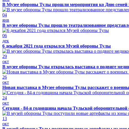
В Музее обороны Тулы прошли мероприятия ко Дню семей 
04
янв
В музее обороны Тулы прошло театрализованное представ
06
дек
6 декабря 2021 года открылся Музей обороны Тулы
29
окт
В музее обороны Тулы открылась выставка о подвиге меди
26
окт
Новая выставка в Музее обороны Тулы расскажет о военн
24
окт
Сегодня - 84-я годовщина начала Тульской оборонительной
13
окт
В музей обороны Тулы поступили новые артефакты из зоны