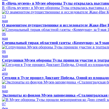
В «Ночь музеев» в Музее обороны Тулы открылась выставк
В «Ночь музеев» в Музее обороны Тулы открылась выставка о л
13
мая
О знаменитом путешественнике и исследователе Жаке-Иве 
06
мая
Специальный тираж областной газеты «Коммунар» за 9 мая
06
мая
Сотрудники Музея обороны Тулы приняли участие в театра
24
апр
Сегодня в Туле прошел Диктант Победы. Одной из площадо
04
мар
Экспонаты из фондов Музея-заповедника «Сталинградская 
07
фев