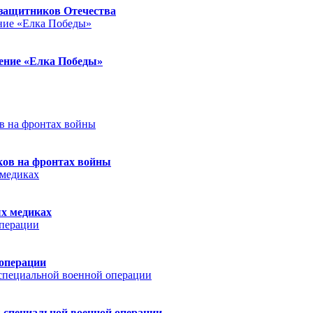
защитников Отечества
ление «Елка Победы»
ков на фронтах войны
ых медиках
 операции
 специальной военной операции