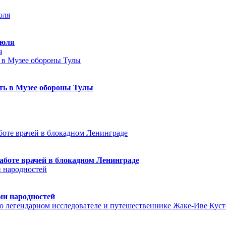
июля
я
еть в Музее обороны Тулы
аботе врачей в блокадном Ленинграде
ми народностей