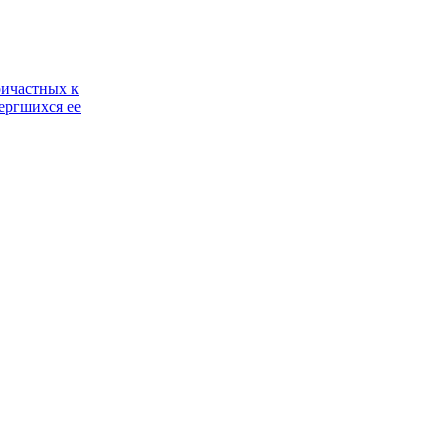
ричастных к
ергшихся ее