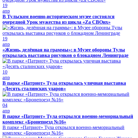
19
апр
В Тульском военно-историческом музее состоялся
очередной Урок мужества из цикла «Zа СВОих»
19
апр
«Жизнь, делённая на граммы»: в Музее обороны Тулы
открылась выставка рисунков о блокадном Ленинграде
10
апр
В парке «Патриот» Тула открылась уличная выставка
«Десять сталинских ударов»
04
апр
В парке «Патриот» Тула открылся военно-мемориальный
комплекс «Бронепоезд №16»
В парке «Патриот» Тула открылся военно-мемориальный
комплекс «Бронепоезд №16»