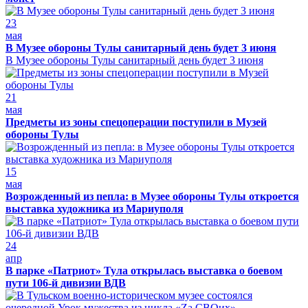
23
мая
В Музее обороны Тулы санитарный день будет 3 июня
В Музее обороны Тулы санитарный день будет 3 июня
21
мая
Предметы из зоны спецоперации поступили в Музей
обороны Тулы
15
мая
Возрожденный из пепла: в Музее обороны Тулы откроется
выставка художника из Мариуполя
24
апр
В парке «Патриот» Тула открылась выставка о боевом
пути 106-й дивизии ВДВ