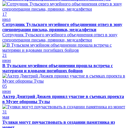
17
июл
Сотрудник Тульского музейного объединения отвез в зону
спецоперации письма, пряники, медсалфетки
Сотрудник Тульского музейного объединения отвез в зону
спецоперации письма, пряники, медсалфетки
21
июн
В Тульском музейном объединении прошла встреча с
матерями и вдовами погибших бойцов
05
июн
Актер Дмитрий Дюжев принял участие в съемках проекта
в Музее обороны Тулы
31
мая
Туляки могут поучаствовать в создании памятника из
монет