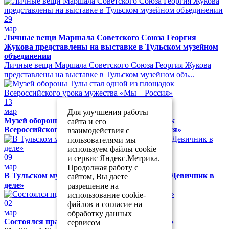
29
мар
Личные вещи Маршала Советского Союза Георгия
Жукова представлены на выставке в Тульском музейном
объединении
Личные вещи Маршала Советского Союза Георгия Жукова
представлены на выставке в Тульском музейном объ...
13
мар
Для улучшения работы
Музей обороны Тулы стал одной из площадок
сайта и его
Всероссийского урока мужества «Мы – Россия»
взаимодействия с
пользователями мы
используем файлы cookie
09
и сервис Яндекс.Метрика.
мар
Продолжая работу с
В Тульском музейном объединении прошёл «Девичник в
сайтом, Вы даете
деле»
разрешение на
использование cookie-
02
файлов и согласие на
мар
обработку данных
Состоялся праздник «Музей собирает друзей»
сервисом