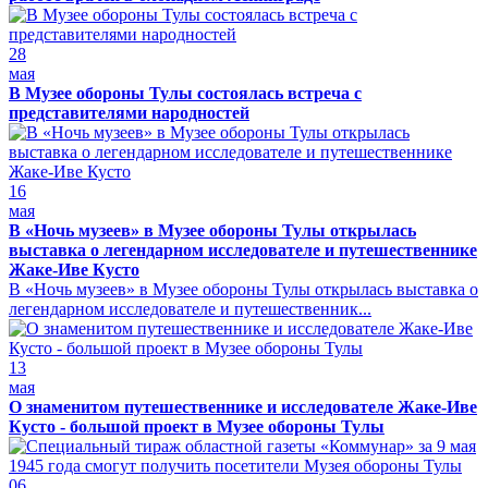
28
мая
В Музее обороны Тулы состоялась встреча с
представителями народностей
16
мая
В «Ночь музеев» в Музее обороны Тулы открылась
выставка о легендарном исследователе и путешественнике
Жаке-Иве Кусто
В «Ночь музеев» в Музее обороны Тулы открылась выставка о
легендарном исследователе и путешественник...
13
мая
О знаменитом путешественнике и исследователе Жаке-Иве
Кусто - большой проект в Музее обороны Тулы
06