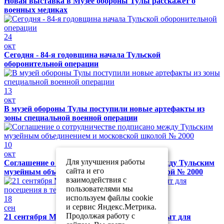
Новая выставка в Музее обороны Тулы расскажет о
военных медиках
24
окт
Сегодня - 84-я годовщина начала Тульской
оборонительной операции
13
окт
В музей обороны Тулы поступили новые артефакты из
зоны специальной военной операции
10
окт
Для улучшения работы
Соглашение о сотрудничестве подписано между Тульским
сайта и его
музейным объединением и московской школой № 2000
взаимодействия с
пользователями мы
используем файлы cookie
18
и сервис Яндекс.Метрика.
сен
Продолжая работу с
21 сентября Музей обороны Тулы будет закрыт для