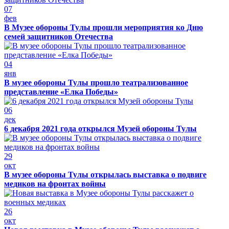
07
фев
В Музее обороны Тулы прошли мероприятия ко Дню
семей защитников Отечества
04
янв
В музее обороны Тулы прошло театрализованное
представление «Елка Победы»
06
дек
6 декабря 2021 года открылся Музей обороны Тулы
29
окт
В музее обороны Тулы открылась выставка о подвиге
медиков на фронтах войны
26
окт