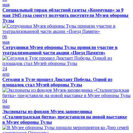
мая
Специальный тираж областной газеты «Коммунар» за 9
мая 1945 года смогут получить посетители Музея обороны
Тулы
06
мая
Сотрудники Музея обороны Тулы приняли участие в
театрализованной части акции «Поезд Памяти»
24
апр
Сегодня в Туле прошел Диктант Победы. Одной из
площадок стал Музей обороны Тулы
04
мар
Экспонаты из фондов Музея-заповедника
«Сталинградская битва» представили на новой выставке
в Музее обороны Тулы