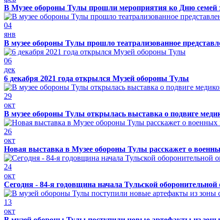
В Музее обороны Тулы прошли мероприятия ко Дню семей 
04
янв
В музее обороны Тулы прошло театрализованное представ
06
дек
6 декабря 2021 года открылся Музей обороны Тулы
29
окт
В музее обороны Тулы открылась выставка о подвиге меди
26
окт
Новая выставка в Музее обороны Тулы расскажет о военн
24
окт
Сегодня - 84-я годовщина начала Тульской оборонительной
13
окт
В музей обороны Тулы поступили новые артефакты из зоны