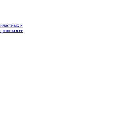
ричастных к
ергшихся ее