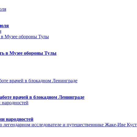
июля
я
еть в Музее обороны Тулы
аботе врачей в блокадном Ленинграде
ми народностей