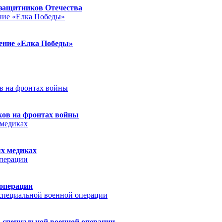
защитников Отечества
ление «Елка Победы»
ков на фронтах войны
ых медиках
 операции
 специальной военной операции