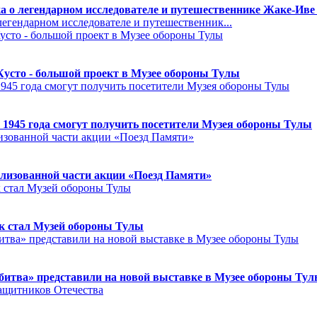
а о легендарном исследователе и путешественнике Жаке-Иве
егендарном исследователе и путешественник...
Кусто - большой проект в Музее обороны Тулы
 1945 года смогут получить посетители Музея обороны Тулы
лизованной части акции «Поезд Памяти»
к стал Музей обороны Тулы
битва» представили на новой выставке в Музее обороны Ту