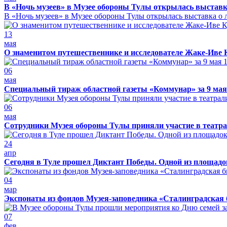
В «Ночь музеев» в Музее обороны Тулы открылась выставк
В «Ночь музеев» в Музее обороны Тулы открылась выставка о л
13
мая
О знаменитом путешественнике и исследователе Жаке-Иве 
06
мая
Специальный тираж областной газеты «Коммунар» за 9 мая
06
мая
Сотрудники Музея обороны Тулы приняли участие в театра
24
апр
Сегодня в Туле прошел Диктант Победы. Одной из площадо
04
мар
Экспонаты из фондов Музея-заповедника «Сталинградская 
07
фев