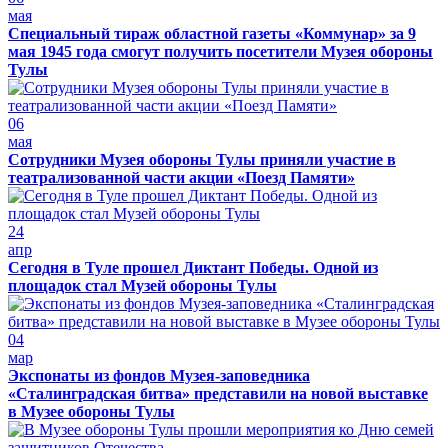
мая
Специальный тираж областной газеты «Коммунар» за 9
мая 1945 года смогут получить посетители Музея обороны
Тулы
06
мая
Сотрудники Музея обороны Тулы приняли участие в
театрализованной части акции «Поезд Памяти»
24
апр
Сегодня в Туле прошел Диктант Победы. Одной из
площадок стал Музей обороны Тулы
04
мар
Экспонаты из фондов Музея-заповедника
«Сталинградская битва» представили на новой выставке
в Музее обороны Тулы