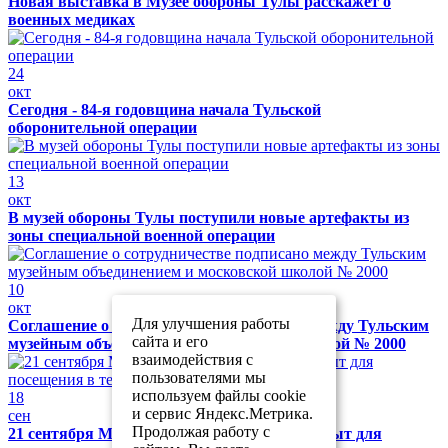
Новая выставка в Музее обороны Тулы расскажет о
военных медиках
24
окт
Сегодня - 84-я годовщина начала Тульской
оборонительной операции
13
окт
В музей обороны Тулы поступили новые артефакты из
зоны специальной военной операции
10
окт
Для улучшения работы
Соглашение о сотрудничестве подписано между Тульским
сайта и его
музейным объединением и московской школой № 2000
взаимодействия с
пользователями мы
используем файлы cookie
18
и сервис Яндекс.Метрика.
сен
Продолжая работу с
21 сентября Музей обороны Тулы будет закрыт для