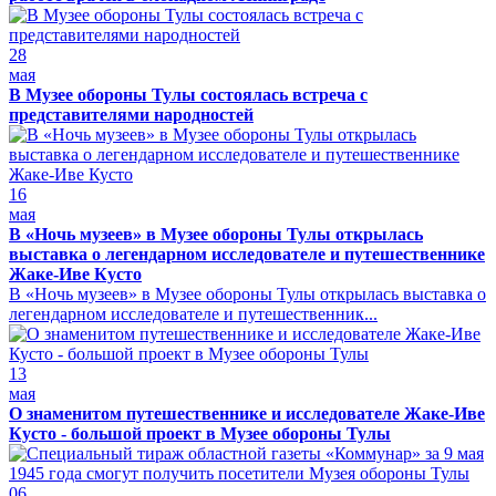
28
мая
В Музее обороны Тулы состоялась встреча с
представителями народностей
16
мая
В «Ночь музеев» в Музее обороны Тулы открылась
выставка о легендарном исследователе и путешественнике
Жаке-Иве Кусто
В «Ночь музеев» в Музее обороны Тулы открылась выставка о
легендарном исследователе и путешественник...
13
мая
О знаменитом путешественнике и исследователе Жаке-Иве
Кусто - большой проект в Музее обороны Тулы
06