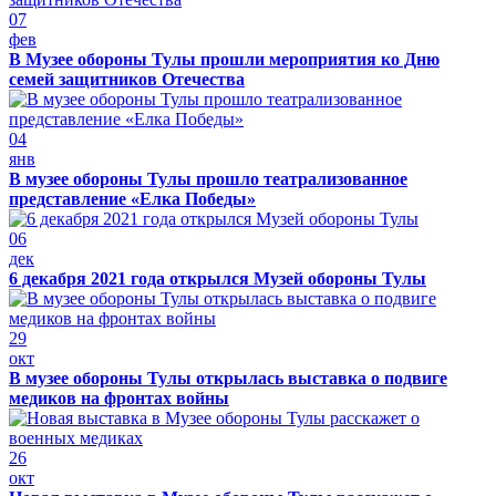
07
фев
В Музее обороны Тулы прошли мероприятия ко Дню
семей защитников Отечества
04
янв
В музее обороны Тулы прошло театрализованное
представление «Елка Победы»
06
дек
6 декабря 2021 года открылся Музей обороны Тулы
29
окт
В музее обороны Тулы открылась выставка о подвиге
медиков на фронтах войны
26
окт