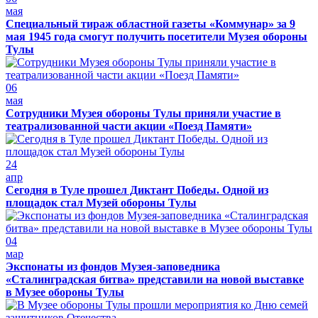
мая
Специальный тираж областной газеты «Коммунар» за 9
мая 1945 года смогут получить посетители Музея обороны
Тулы
06
мая
Сотрудники Музея обороны Тулы приняли участие в
театрализованной части акции «Поезд Памяти»
24
апр
Сегодня в Туле прошел Диктант Победы. Одной из
площадок стал Музей обороны Тулы
04
мар
Экспонаты из фондов Музея-заповедника
«Сталинградская битва» представили на новой выставке
в Музее обороны Тулы