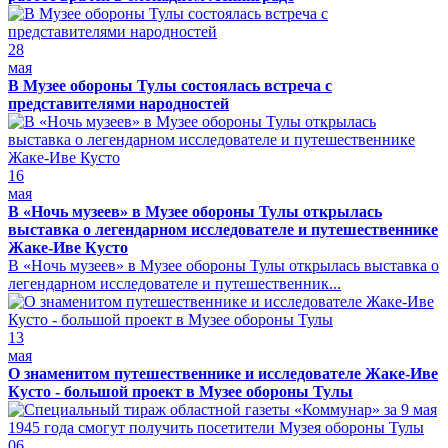
28
мая
В Музее обороны Тулы состоялась встреча с
представителями народностей
16
мая
В «Ночь музеев» в Музее обороны Тулы открылась
выставка о легендарном исследователе и путешественнике
Жаке-Иве Кусто
В «Ночь музеев» в Музее обороны Тулы открылась выставка о
легендарном исследователе и путешественник...
13
мая
О знаменитом путешественнике и исследователе Жаке-Иве
Кусто - большой проект в Музее обороны Тулы
06