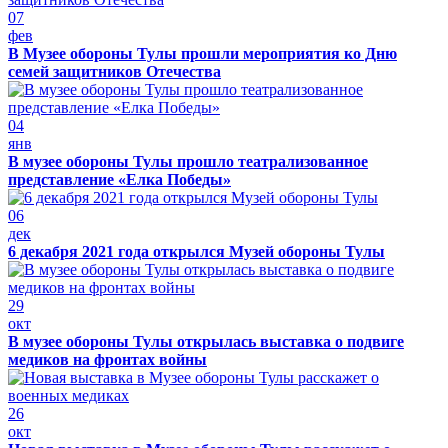
07
фев
В Музее обороны Тулы прошли мероприятия ко Дню
семей защитников Отечества
04
янв
В музее обороны Тулы прошло театрализованное
представление «Елка Победы»
06
дек
6 декабря 2021 года открылся Музей обороны Тулы
29
окт
В музее обороны Тулы открылась выставка о подвиге
медиков на фронтах войны
26
окт