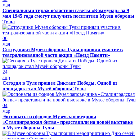
мая
Специальный тираж областной газеты «Коммунар» за 9
мая 1945 года смогут получить посетители Музея обороны
Тулы
06
мая
Сотрудники Музея обороны Тулы приняли участие в
театрализованной части акции «Поезд Памяти»
24
апр
Сегодня в Туле прошел Диктант Победы. Одной из
площадок стал Музей обороны Тулы
04
мар
Экспонаты из фондов Музея-заповедника
«Сталинградская битва» представили на новой выставке
в Музее обороны Тулы