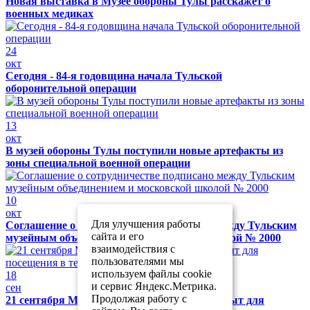
Новая выставка в Музее обороны Тулы расскажет о
военных медиках
24
окт
Сегодня - 84-я годовщина начала Тульской
оборонительной операции
13
окт
В музей обороны Тулы поступили новые артефакты из
зоны специальной военной операции
10
окт
Для улучшения работы
Соглашение о сотрудничестве подписано между Тульским
сайта и его
музейным объединением и московской школой № 2000
взаимодействия с
пользователями мы
используем файлы cookie
18
и сервис Яндекс.Метрика.
сен
Продолжая работу с
21 сентября Музей обороны Тулы будет закрыт для