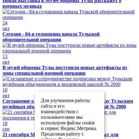
Новая выставка в Музее обороны Тулы расскажет о
военных медиках
24
окт
Сегодня - 84-я годовщина начала Тульской
оборонительной операции
13
окт
В музей обороны Тулы поступили новые артефакты из
зоны специальной военной операции
10
окт
Для улучшения работы
Соглашение о сотрудничестве подписано между Тульским
сайта и его
музейным объединением и московской школой № 2000
взаимодействия с
пользователями мы
используем файлы cookie
18
и сервис Яндекс.Метрика.
сен
Продолжая работу с
21 сентября Музей обороны Тулы будет закрыт для