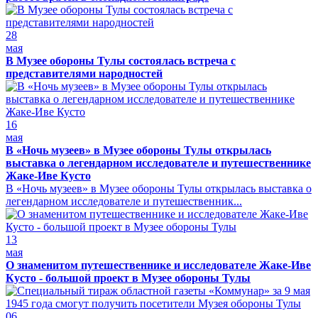
28
мая
В Музее обороны Тулы состоялась встреча с
представителями народностей
16
мая
В «Ночь музеев» в Музее обороны Тулы открылась
выставка о легендарном исследователе и путешественнике
Жаке-Иве Кусто
В «Ночь музеев» в Музее обороны Тулы открылась выставка о
легендарном исследователе и путешественник...
13
мая
О знаменитом путешественнике и исследователе Жаке-Иве
Кусто - большой проект в Музее обороны Тулы
06