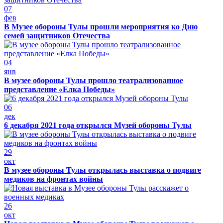
07
фев
В Музее обороны Тулы прошли мероприятия ко Дню
семей защитников Отечества
04
янв
В музее обороны Тулы прошло театрализованное
представление «Елка Победы»
06
дек
6 декабря 2021 года открылся Музей обороны Тулы
29
окт
В музее обороны Тулы открылась выставка о подвиге
медиков на фронтах войны
26
окт