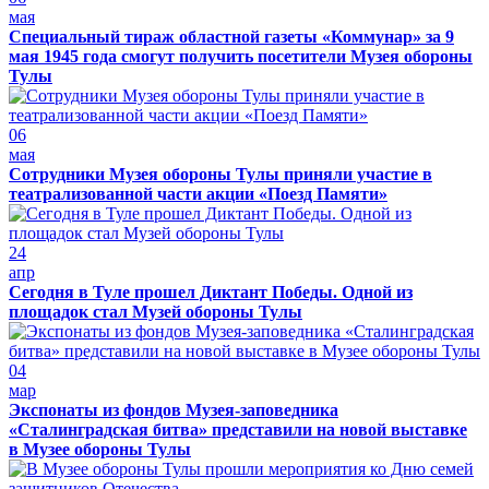
мая
Специальный тираж областной газеты «Коммунар» за 9
мая 1945 года смогут получить посетители Музея обороны
Тулы
06
мая
Сотрудники Музея обороны Тулы приняли участие в
театрализованной части акции «Поезд Памяти»
24
апр
Сегодня в Туле прошел Диктант Победы. Одной из
площадок стал Музей обороны Тулы
04
мар
Экспонаты из фондов Музея-заповедника
«Сталинградская битва» представили на новой выставке
в Музее обороны Тулы