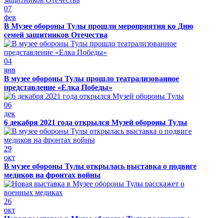
07
фев
В Музее обороны Тулы прошли мероприятия ко Дню
семей защитников Отечества
04
янв
В музее обороны Тулы прошло театрализованное
представление «Елка Победы»
06
дек
6 декабря 2021 года открылся Музей обороны Тулы
29
окт
В музее обороны Тулы открылась выставка о подвиге
медиков на фронтах войны
26
окт