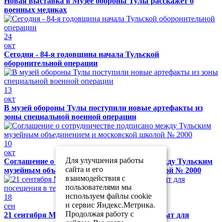
Новая выставка в Музее обороны Тулы расскажет о
военных медиках
24
окт
Сегодня - 84-я годовщина начала Тульской
оборонительной операции
13
окт
В музей обороны Тулы поступили новые артефакты из
зоны специальной военной операции
10
окт
Для улучшения работы
Соглашение о сотрудничестве подписано между Тульским
сайта и его
музейным объединением и московской школой № 2000
взаимодействия с
пользователями мы
используем файлы cookie
18
и сервис Яндекс.Метрика.
сен
Продолжая работу с
21 сентября Музей обороны Тулы будет закрыт для