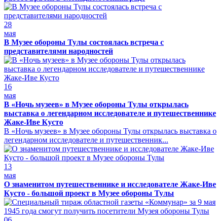
28
мая
В Музее обороны Тулы состоялась встреча с
представителями народностей
16
мая
В «Ночь музеев» в Музее обороны Тулы открылась
выставка о легендарном исследователе и путешественнике
Жаке-Иве Кусто
В «Ночь музеев» в Музее обороны Тулы открылась выставка о
легендарном исследователе и путешественник...
13
мая
О знаменитом путешественнике и исследователе Жаке-Иве
Кусто - большой проект в Музее обороны Тулы
06