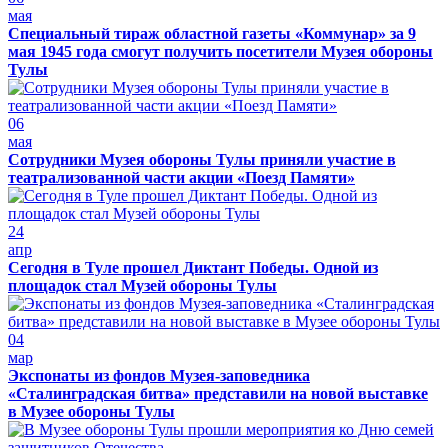
мая
Специальный тираж областной газеты «Коммунар» за 9
мая 1945 года смогут получить посетители Музея обороны
Тулы
06
мая
Сотрудники Музея обороны Тулы приняли участие в
театрализованной части акции «Поезд Памяти»
24
апр
Сегодня в Туле прошел Диктант Победы. Одной из
площадок стал Музей обороны Тулы
04
мар
Экспонаты из фондов Музея-заповедника
«Сталинградская битва» представили на новой выставке
в Музее обороны Тулы