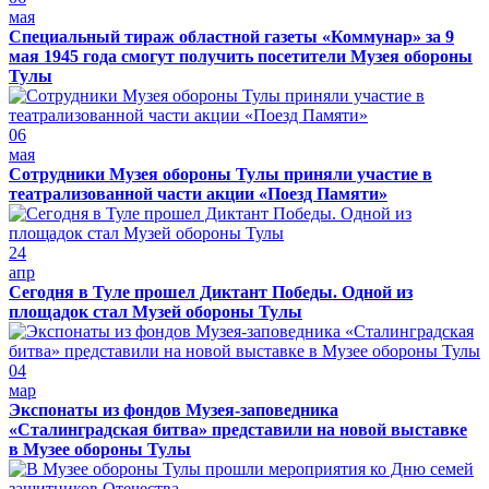
мая
Специальный тираж областной газеты «Коммунар» за 9
мая 1945 года смогут получить посетители Музея обороны
Тулы
06
мая
Сотрудники Музея обороны Тулы приняли участие в
театрализованной части акции «Поезд Памяти»
24
апр
Сегодня в Туле прошел Диктант Победы. Одной из
площадок стал Музей обороны Тулы
04
мар
Экспонаты из фондов Музея-заповедника
«Сталинградская битва» представили на новой выставке
в Музее обороны Тулы