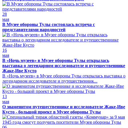
28
мая
В Музее обороны Тулы состоялась встреча с
представителями народностей
16
мая
В «Ночь музеев» в Музее обороны Тулы открылась
выставка о легендарном исследователе и путешественнике
Жаке-Иве Кусто
В «Ночь музеев» в Музее обороны Тулы открылась выставка о
легендарном исследователе и путешественник...
13
мая
О знаменитом путешественнике и исследователе Жаке-Иве
Кусто - большой проект в Музее обороны Тулы
06