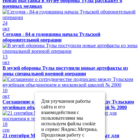
Новая выставка в Музее обороны Тулы расскажет о
военных медиках
24
окт
Сегодня - 84-я годовщина начала Тульской
оборонительной операции
13
окт
В музей обороны Тулы поступили новые артефакты из
зоны специальной военной операции
10
окт
Для улучшения работы
Соглашение о сотрудничестве подписано между Тульским
сайта и его
музейным объединением и московской школой № 2000
взаимодействия с
пользователями мы
используем файлы cookie
18
и сервис Яндекс.Метрика.
сен
Продолжая работу с
21 сентября Музей обороны Тулы будет закрыт для