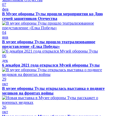
07
фев
В Музее обороны Тулы прошли мероприятия ко Дню
семей защитников Отечества
04
янв
В музее обороны Тулы прошло театрализованное
представление «Елка Победы»
06
дек
6 декабря 2021 года открылся Музей обороны Тулы
29
окт
В музее обороны Тулы открылась выставка о подвиге
медиков на фронтах войны
26
окт