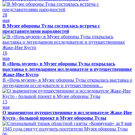
28
мая
В Музее обороны Тулы состоялась встреча с
представителями народностей
16
мая
В «Ночь музеев» в Музее обороны Тулы открылась
выставка о легендарном исследователе и путешественнике
Жаке-Иве Кусто
В «Ночь музеев» в Музее обороны Тулы открылась выставка о
легендарном исследователе и путешественник...
13
мая
О знаменитом путешественнике и исследователе Жаке-Иве
Кусто - большой проект в Музее обороны Тулы
06