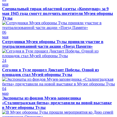
мая
Специальный тираж областной газеты «Коммунар» за 9
мая 1945 года смогут получить посетители Музея обороны
Тулы
06
мая
Сотрудники Музея обороны Тулы приняли участие в
театрализованной части акции «Поезд Памяти»
24
апр
Сегодня в Туле прошел Диктант Победы. Одной из
площадок стал Музей обороны Тулы
04
мар
Экспонаты из фондов Музея-заповедника
«Сталинградская битва» представили на новой выставке
в Музее обороны Тулы