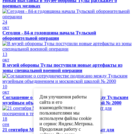
Новая выставка в Музее обороны Тулы расскажет о
военных медиках
24
окт
Сегодня - 84-я годовщина начала Тульской
оборонительной операции
13
окт
В музей обороны Тулы поступили новые артефакты из
зоны специальной военной операции
10
окт
Для улучшения работы
Соглашение о сотрудничестве подписано между Тульским
сайта и его
музейным объединением и московской школой № 2000
взаимодействия с
пользователями мы
используем файлы cookie
18
и сервис Яндекс.Метрика.
сен
Продолжая работу с
21 сентября Музей обороны Тулы будет закрыт для