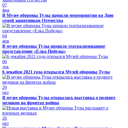
07
фев
В Музее обороны Тулы прошли мероприятия ко Дню
семей защитников Отечества
04
янв
В музее обороны Тулы прошло театрализованное
представление «Елка Победы»
06
дек
6 декабря 2021 года открылся Музей обороны Тулы
29
окт
В музее обороны Тулы открылась выставка о подвиге
медиков на фронтах войны
26
окт